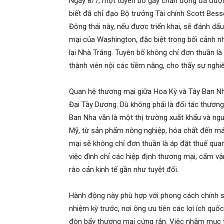
Ngày 8/7, một tuyên bố gây chấn động đã được
biết đã chỉ đạo Bộ trưởng Tài chính Scott Bes
Động thái này, nếu được triển khai, sẽ đánh dấ
mại của Washington, đặc biệt trong bối cảnh n
lại Nhà Trắng. Tuyên bố không chỉ đơn thuần là
thành viên nội các tiềm năng, cho thấy sự nghi
Quan hệ thương mại giữa Hoa Kỳ và Tây Ban Nha
Đại Tây Dương. Dù không phải là đối tác thươ
Ban Nha vẫn là một thị trường xuất khẩu và n
Mỹ, từ sản phẩm nông nghiệp, hóa chất đến má
mại sẽ không chỉ đơn thuần là áp đặt thuế qu
việc đình chỉ các hiệp định thương mại, cấm vận
rào cản kinh tế gần như tuyệt đối.
Hành động này phù hợp với phong cách chính s
nhiệm kỳ trước, nơi ông ưu tiên các lợi ích quố
đòn bẩy thương mại cứng rắn. Việc nhắm mục t