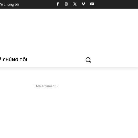
Về chúng tôi
Ề CHÚNG TÔI
- Advertisment -