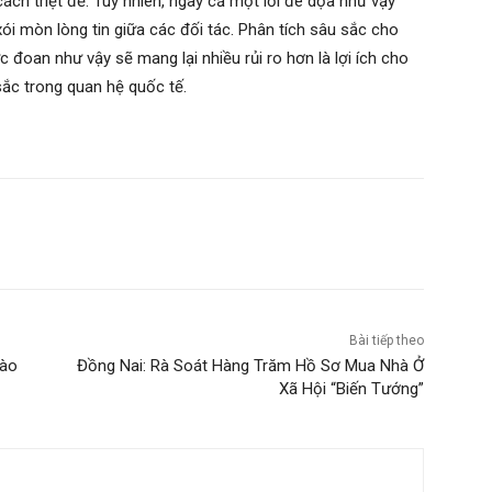
ách triệt để. Tuy nhiên, ngay cả một lời đe dọa như vậy
xói mòn lòng tin giữa các đối tác. Phân tích sâu sắc cho
c đoan như vậy sẽ mang lại nhiều rủi ro hơn là lợi ích cho
sắc trong quan hệ quốc tế.
Bài tiếp theo
Nào
Đồng Nai: Rà Soát Hàng Trăm Hồ Sơ Mua Nhà Ở
Xã Hội “Biến Tướng”