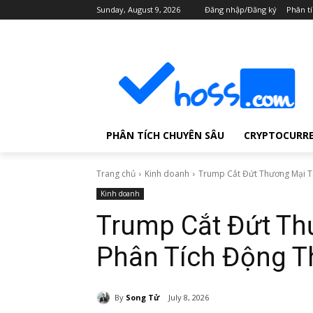
Sunday, August 9, 2026
Đăng nhập/Đăng ký
Phân t
PHÂN TÍCH CHUYÊN SÂU
CRYPTOCURR
Trang chủ
Kinh doanh
Trump Cắt Đứt Thương Mại Tâ
Kinh doanh
Trump Cắt Đứt Th
Phân Tích Động T
By
Song Tử
July 8, 2026