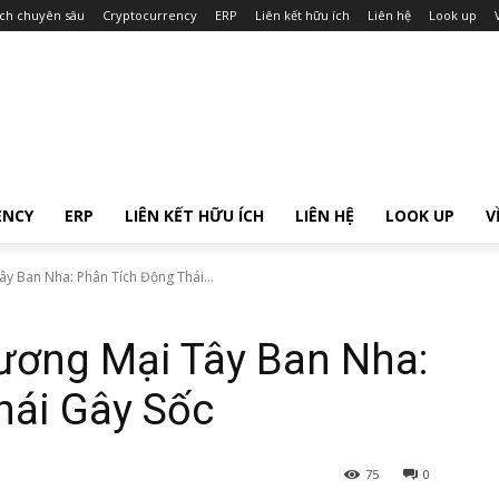
ích chuyên sâu
Cryptocurrency
ERP
Liên kết hữu ích
Liên hệ
Look up
ENCY
ERP
LIÊN KẾT HỮU ÍCH
LIÊN HỆ
LOOK UP
V
y Ban Nha: Phân Tích Động Thái...
ương Mại Tây Ban Nha:
hái Gây Sốc
75
0