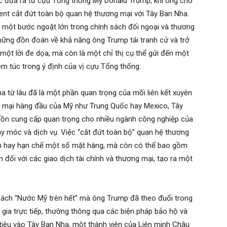
 đưa ra từ cựu Tổng thống Mỹ Donald Trump, khi ông cho
sent cắt đứt toàn bộ quan hệ thương mại với Tây Ban Nha.
u một bước ngoặt lớn trong chính sách đối ngoại và thương
hững đồn đoán về khả năng ông Trump tái tranh cử và trở
 một lời đe dọa, mà còn là một chỉ thị cụ thể gửi đến một
êm túc trong ý định của vị cựu Tổng thống.
 từ lâu đã là một phần quan trọng của mối liên kết xuyên
ng mại hàng đầu của Mỹ như Trung Quốc hay Mexico, Tây
guồn cung cấp quan trọng cho nhiều ngành công nghiệp của
y móc và dịch vụ. Việc “cắt đứt toàn bộ” quan hệ thương
an hay hạn chế một số mặt hàng, mà còn có thể bao gồm
 đối với các giao dịch tài chính và thương mại, tạo ra một
ách “Nước Mỹ trên hết” mà ông Trump đã theo đuổi trong
c gia trực tiếp, thường thông qua các biện pháp bảo hộ và
iêu vào Tây Ban Nha, một thành viên của Liên minh Châu