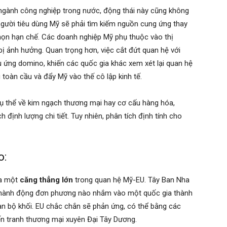
c ngành công nghiệp trong nước, động thái này cũng không
người tiêu dùng Mỹ sẽ phải tìm kiếm nguồn cung ứng thay
chọn hạn chế. Các doanh nghiệp Mỹ phụ thuộc vào thị
ị ảnh hưởng. Quan trọng hơn, việc cắt đứt quan hệ với
u ứng domino, khiến các quốc gia khác xem xét lại quan hệ
toàn cầu và đẩy Mỹ vào thế cô lập kinh tế.
 cụ thể về kim ngạch thương mại hay cơ cấu hàng hóa,
 định lượng chi tiết. Tuy nhiên, phân tích định tính cho
o:
 ra một
căng thẳng lớn
trong quan hệ Mỹ-EU. Tây Ban Nha
kỳ hành động đơn phương nào nhắm vào một quốc gia thành
oàn bộ khối. EU chắc chắn sẽ phản ứng, có thể bằng các
iến tranh thương mại xuyên Đại Tây Dương.