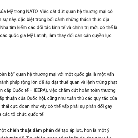
ủa Mỹ trong NATO. Việc cắt đứt quan hệ thương mại có
 sự này, đặc biệt trong bối cảnh những thách thức địa
 Nha tìm kiếm các đối tác kinh tế và chính trị mới, có thể là
ác quốc gia Mỹ Latinh, làm thay đổi cán cân quyền lực
oàn bộ” quan hệ thương mại với một quốc gia là một vấn
ành pháp rộng lớn để áp đặt thuế quan và lệnh trừng phạt
hẩn cấp Quốc tế – IEEPA), việc chấm dứt hoàn toàn thương
hấp thuận của Quốc hội, cũng như tuân thủ các quy tắc của
thái cực đoan như vậy có thể vấp phải sự phản đối gay
 các tổ chức quốc tế.
 một
chiến thuật đàm phán
để tạo áp lực, hơn là một ý