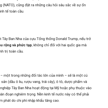
g (NATO), cũng đặt ra những câu hỏi sâu sắc về sự ổn
inh tế toàn cầu.
ới Tây Ban Nha của cựu Tổng thống Donald Trump, nếu trở
u rộng và phức tạp
, không chỉ đối với hai quốc gia mà
h trị toàn cầu.
ỹ – một trong những đối tác lớn của mình – sẽ là một cú
ản (dầu ô liu, rượu vang, trái cây), ô tô, dược phẩm và
nh nghiệp Tây Ban Nha hoạt động tại Mỹ hoặc phụ thuộc vào
ián đoạn nghiêm trọng. Nền kinh tế nước này có thể phải
lạm phát do chi phí nhập khẩu tăng cao.