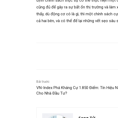
định chính sách thực sự có thể thực hiện một c
cũng đủ để gây ra sự bất ổn thị trường và làm 
thấy, dù động cơ có là gì, thì một chính sách cự
cả hai bên, và có thể để lại những vết sẹo sâu 
Chia sẻ
Bài trước
VN-Index Phá Kháng Cự 1.850 Điểm: Tín Hiệu 
Cho Nhà Đầu Tư?
Song Tử