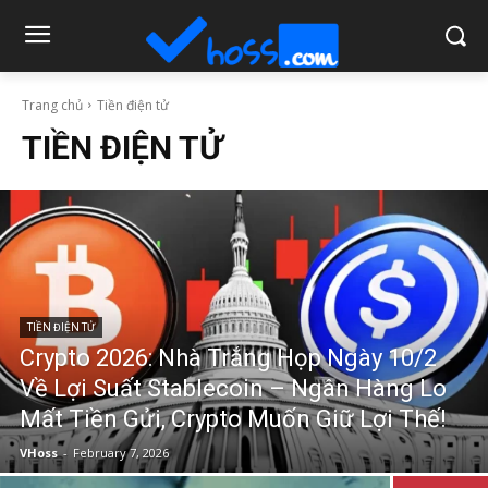
Trang chủ
Tiền điện tử
TIỀN ĐIỆN TỬ
TIỀN ĐIỆN TỬ
Crypto 2026: Nhà Trắng Họp Ngày 10/2
Về Lợi Suất Stablecoin – Ngân Hàng Lo
Mất Tiền Gửi, Crypto Muốn Giữ Lợi Thế!
VHoss
-
February 7, 2026