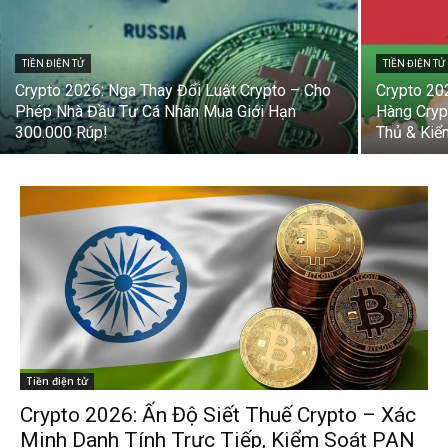
TIỀN ĐIỆN TỬ
TIỀN ĐIỆN TỬ
Crypto 2026: Nga Thay Đổi Luật Crypto – Cho
Crypto 20
Phép Nhà Đầu Tư Cá Nhân Mua Giới Hạn
Hàng Cryp
300.000 Rúp!
Thủ & Kiể
Tiền điện tử
Crypto 2026: Ấn Độ Siết Thuế Crypto – Xác
Minh Danh Tính Trực Tiếp, Kiểm Soát PAN