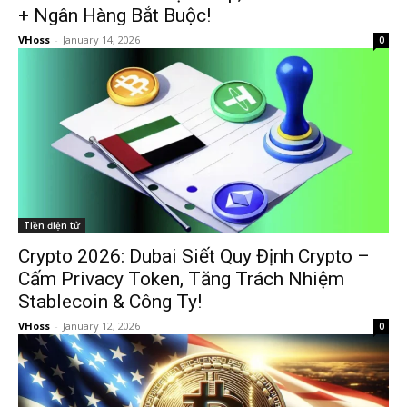
+ Ngân Hàng Bắt Buộc!
VHoss
-
January 14, 2026
0
Tiền điện tử
Crypto 2026: Dubai Siết Quy Định Crypto –
Cấm Privacy Token, Tăng Trách Nhiệm
Stablecoin & Công Ty!
VHoss
-
January 12, 2026
0