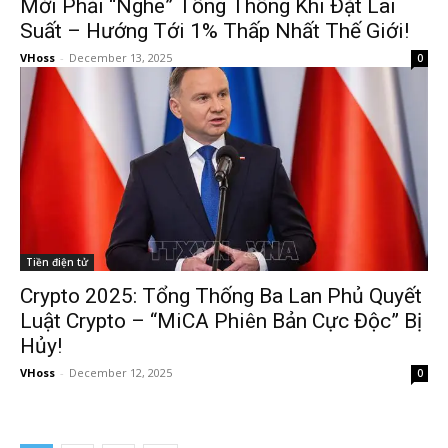
Mới Phải “Nghe” Tổng Thống Khi Đặt Lãi
Suất – Hướng Tới 1% Thấp Nhất Thế Giới!
VHoss
-
December 13, 2025
0
Tiền điện tử
Crypto 2025: Tổng Thống Ba Lan Phủ Quyết
Luật Crypto – “MiCA Phiên Bản Cực Độc” Bị
Hủy!
VHoss
-
December 12, 2025
0