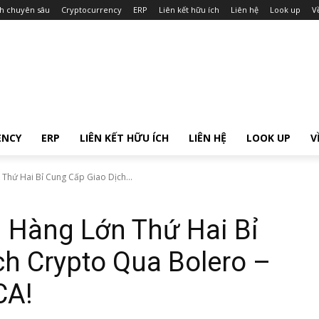
ch chuyên sâu
Cryptocurrency
ERP
Liên kết hữu ích
Liên hệ
Look up
V
ENCY
ERP
LIÊN KẾT HỮU ÍCH
LIÊN HỆ
LOOK UP
V
Thứ Hai Bỉ Cung Cấp Giao Dịch...
 Hàng Lớn Thứ Hai Bỉ
h Crypto Qua Bolero –
CA!