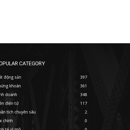
OPULAR CATEGORY
ất động sản
397
hứng khoán
361
inh doanh
348
ền điện tử
117
ân tích chuyên sâu
2
i chính
0
nh tế vĩ mô
0