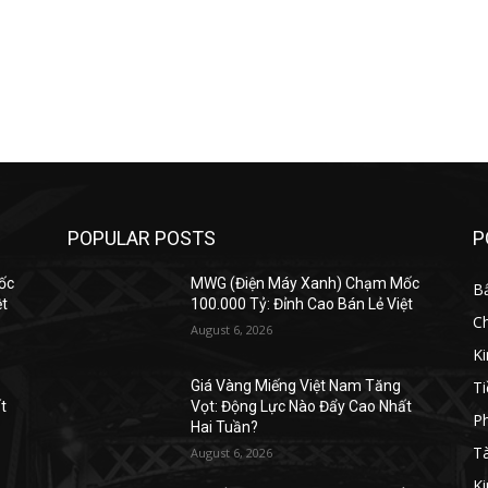
POPULAR POSTS
P
ốc
MWG (Điện Máy Xanh) Chạm Mốc
B
ệt
100.000 Tỷ: Đỉnh Cao Bán Lẻ Việt
C
August 6, 2026
K
Ti
Giá Vàng Miếng Việt Nam Tăng
t
Vọt: Động Lực Nào Đẩy Cao Nhất
Ph
Hai Tuần?
Tà
August 6, 2026
Ki