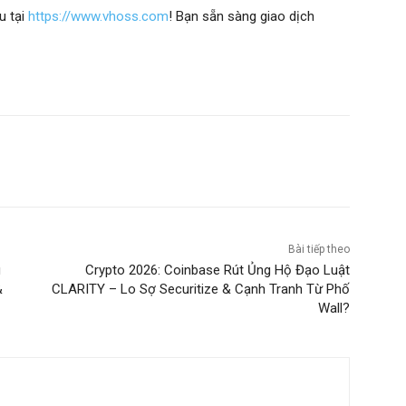
u tại
https://www.vhoss.com
! Bạn sẵn sàng giao dịch
Bài tiếp theo
g
Crypto 2026: Coinbase Rút Ủng Hộ Đạo Luật
&
CLARITY – Lo Sợ Securitize & Cạnh Tranh Từ Phố
Wall?