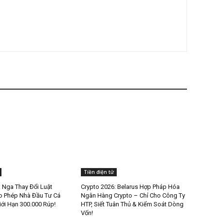
Tiền điện tử
: Nga Thay Đổi Luật
Crypto 2026: Belarus Hợp Pháp Hóa
o Phép Nhà Đầu Tư Cá
Ngân Hàng Crypto – Chỉ Cho Công Ty
ới Hạn 300.000 Rúp!
HTP, Siết Tuân Thủ & Kiểm Soát Dòng
Vốn!