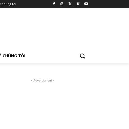
ề chúng tôi
Ề CHÚNG TÔI
- Advertisment -