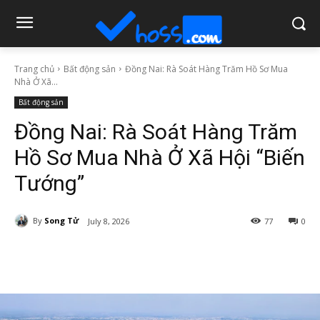
Trang chủ
Bất động sản
Đồng Nai: Rà Soát Hàng Trăm Hồ Sơ Mua
Nhà Ở Xã...
Bất động sản
Đồng Nai: Rà Soát Hàng Trăm
Hồ Sơ Mua Nhà Ở Xã Hội “Biến
Tướng”
By
Song Tử
July 8, 2026
77
0