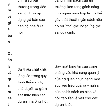
chỉ ra sự bất
bằng, minh bạch của thị
ạ
thường trong việc
trường; làm tăng gánh nặng
m
xác định và áp
cho người mua hợp lệ; có thể
về
dụng giá bán các
gây thất thoát ngân sách nếu
gi
căn hộ nhà ở xã
có sự “thổi giá” hoặc “hạ giá”
á
hội.
sai quy định.
bá
n
Qu
ản
lý
Gây mất lòng tin của công
Sự thiếu chặt chẽ,
và
chúng vào khả năng quản lý
lỏng lẻo trong quy
gi
của cơ quan chức năng; làm
trình thẩm định,
á
suy yếu hiệu quả và ý nghĩa
phê duyệt và giám
m
của chính sách an sinh xã
sát thực hiện các
sá
hội; tạo tiền lệ xấu cho các
dự án nhà ở xã hội.
t
dự án khác.