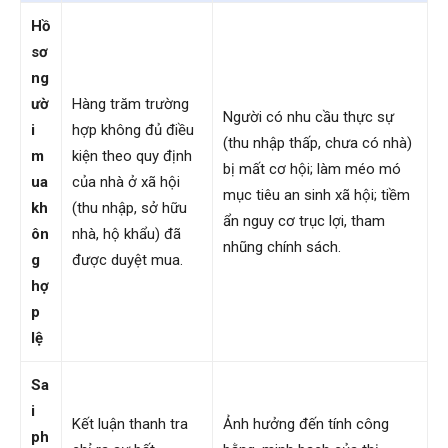
Hồ
sơ
ng
ườ
Hàng trăm trường
Người có nhu cầu thực sự
i
hợp không đủ điều
(thu nhập thấp, chưa có nhà)
m
kiện theo quy định
bị mất cơ hội; làm méo mó
ua
của nhà ở xã hội
mục tiêu an sinh xã hội; tiềm
kh
(thu nhập, sở hữu
ẩn nguy cơ trục lợi, tham
ôn
nhà, hộ khẩu) đã
nhũng chính sách.
g
được duyệt mua.
hợ
p
lệ
Sa
i
Kết luận thanh tra
Ảnh hưởng đến tính công
ph