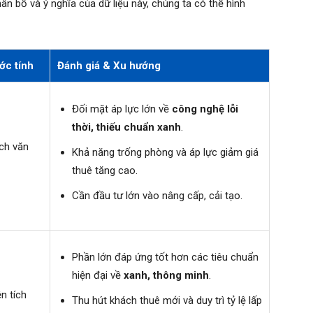
n bổ và ý nghĩa của dữ liệu này, chúng ta có thể hình
ớc tính
Đánh giá & Xu hướng
Đối mặt áp lực lớn về
công nghệ lỗi
thời, thiếu chuẩn xanh
.
ích văn
Khả năng trống phòng và áp lực giảm giá
thuê tăng cao.
Cần đầu tư lớn vào nâng cấp, cải tạo.
Phần lớn đáp ứng tốt hơn các tiêu chuẩn
hiện đại về
xanh, thông minh
.
n tích
Thu hút khách thuê mới và duy trì tỷ lệ lấp