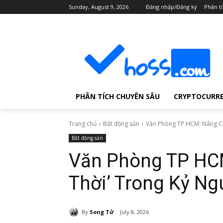
Sunday, August 9, 2026
Đăng nhập/Đăng ký
Phân t
PHÂN TÍCH CHUYÊN SÂU
CRYPTOCURR
Trang chủ
Bất động sản
Văn Phòng TP HCM: Nâng Cấp
Bất động sản
Văn Phòng TP HCM
Thời’ Trong Kỷ N
By
Song Tử
July 8, 2026