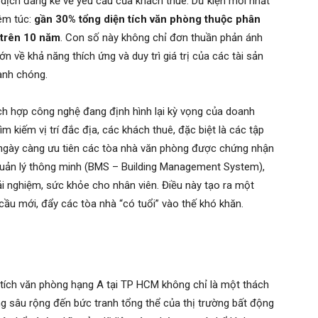
dịch đáng kể về yêu cầu của khách thuê. Dữ kiện mới nhất
êm túc:
gần 30% tổng diện tích văn phòng thuộc phân
 trên 10 năm
. Con số này không chỉ đơn thuần phản ánh
n về khả năng thích ứng và duy trì giá trị của các tài sản
anh chóng.
ích hợp công nghệ đang định hình lại kỳ vọng của doanh
ìm kiếm vị trí đắc địa, các khách thuê, đặc biệt là các tập
ngày càng ưu tiên các tòa nhà văn phòng được chứng nhận
quản lý thông minh (BMS – Building Management System),
ải nghiệm, sức khỏe cho nhân viên. Điều này tạo ra một
ầu mới, đẩy các tòa nhà “có tuổi” vào thế khó khăn.
n tích văn phòng hạng A tại TP HCM không chỉ là một thách
g sâu rộng đến bức tranh tổng thể của thị trường bất động