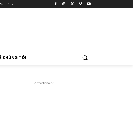
Về chúng tôi
Ề CHÚNG TÔI
- Advertisment -