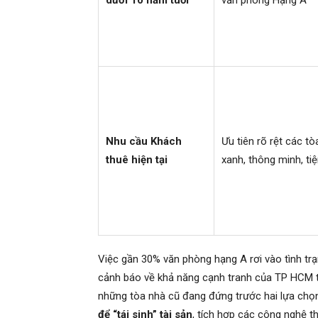
dưới 10 năm tuổi
văn phòng Hạng A
Nhu cầu Khách
Ưu tiên rõ rệt các tò
thuê hiện tại
xanh, thông minh, tiệ
Việc gần 30% văn phòng hạng A rơi vào tình trạ
cảnh báo về khả năng cạnh tranh của TP HCM t
những tòa nhà cũ đang đứng trước hai lựa chọ
để “tái sinh” tài sản
, tích hợp các công nghệ th