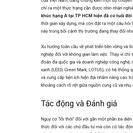
của Việt Nam, đang chứng kiến một sự chuyển 
chỉ ra một thực trạng cần được nhìn nhận nghi
khúc hạng A tại TP HCM hiện đã có tuổi đời
thời gian xây dựng, mà còn đặt ra một câu hỏi lớ
này trong bối cảnh thị trường đang thay đổi nh
Xu hướng toàn cầu về phát triển bền vững và t
nghiệp đối với không gian làm việc. Thay vì chỉ t
đoàn đa quốc gia và doanh nghiệp công nghệ, 
xanh (LEED, Green Mark, LOTUS), có hệ thống 
và cung cấp tiện ích hiện đại nhằm nâng cao tr
khoảng cách rõ rệt giữa nguồn cung cũ và nhu c
Tác động và Đánh giá
Nguy cơ “lỗi thời” đối với gần một phần ba diệ
thức đối với các chủ đầu tư mà còn có tác độn