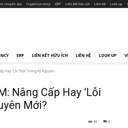
ích chuyên sâu
Cryptocurrency
ERP
Liên kết hữu ích
Liên hệ
Look up
ENCY
ERP
LIÊN KẾT HỮU ÍCH
LIÊN HỆ
LOOK UP
V
 Hay 'Lỗi Thời' Trong Kỷ Nguyên...
: Nâng Cấp Hay ‘Lỗi
guyên Mới?
89
0