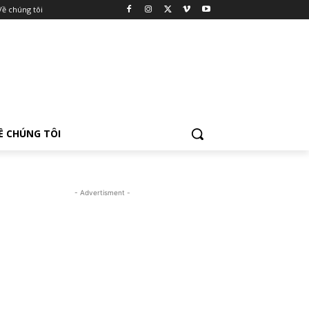
Về chúng tôi
Ề CHÚNG TÔI
- Advertisment -