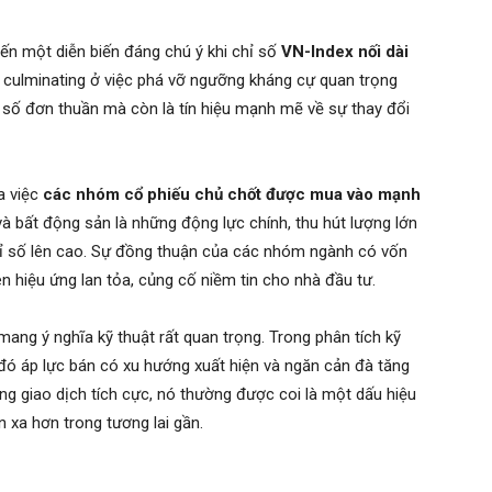
ến một diễn biến đáng chú ý khi chỉ số
VN-Index nối dài
, culminating ở việc phá vỡ ngưỡng kháng cự quan trọng
n số đơn thuần mà còn là tín hiệu mạnh mẽ về sự thay đổi
a việc
các nhóm cổ phiếu chủ chốt được mua vào mạnh
và bất động sản là những động lực chính, thu hút lượng lớn
hỉ số lên cao. Sự đồng thuận của các nhóm ngành có vốn
ên hiệu ứng lan tỏa, củng cố niềm tin cho nhà đầu tư.
ang ý nghĩa kỹ thuật rất quan trọng. Trong phân tích kỹ
đó áp lực bán có xu hướng xuất hiện và ngăn cản đà tăng
ợng giao dịch tích cực, nó thường được coi là một dấu hiệu
n xa hơn trong tương lai gần.