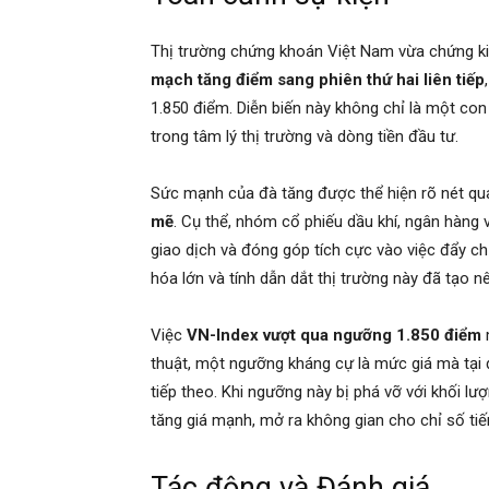
Thị trường chứng khoán Việt Nam vừa chứng ki
mạch tăng điểm sang phiên thứ hai liên tiếp
1.850 điểm. Diễn biến này không chỉ là một co
trong tâm lý thị trường và dòng tiền đầu tư.
Sức mạnh của đà tăng được thể hiện rõ nét qu
mẽ
. Cụ thể, nhóm cổ phiếu dầu khí, ngân hàng 
giao dịch và đóng góp tích cực vào việc đẩy c
hóa lớn và tính dẫn dắt thị trường này đã tạo n
Việc
VN-Index vượt qua ngưỡng 1.850 điểm
m
thuật, một ngưỡng kháng cự là mức giá mà tại 
tiếp theo. Khi ngưỡng này bị phá vỡ với khối lư
tăng giá mạnh, mở ra không gian cho chỉ số tiế
Tác động và Đánh giá