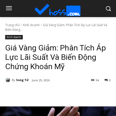
Trang chủ
Kinh doanh
Giá Vàng Giảm: Phân Tích Áp Lực Lãi Suất Và
Biến Động...
Kinh doanh
Giá Vàng Giảm: Phân Tích Áp
Lực Lãi Suất Và Biến Động
Chứng Khoán Mỹ
By
Song Tử
June 29, 2026
94
0