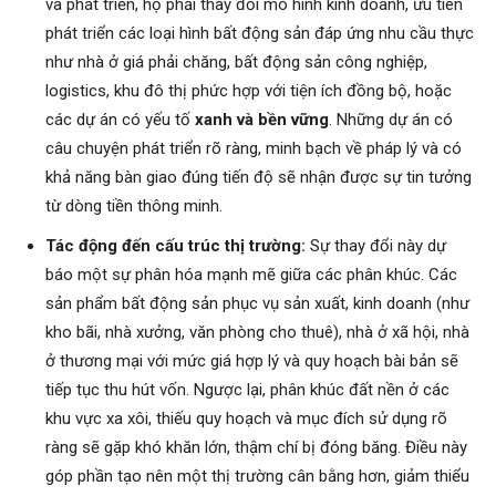
và phát triển, họ phải thay đổi mô hình kinh doanh, ưu tiên
phát triển các loại hình bất động sản đáp ứng nhu cầu thực
như nhà ở giá phải chăng, bất động sản công nghiệp,
logistics, khu đô thị phức hợp với tiện ích đồng bộ, hoặc
các dự án có yếu tố
xanh và bền vững
. Những dự án có
câu chuyện phát triển rõ ràng, minh bạch về pháp lý và có
khả năng bàn giao đúng tiến độ sẽ nhận được sự tin tưởng
từ dòng tiền thông minh.
Tác động đến cấu trúc thị trường:
Sự thay đổi này dự
báo một sự phân hóa mạnh mẽ giữa các phân khúc. Các
sản phẩm bất động sản phục vụ sản xuất, kinh doanh (như
kho bãi, nhà xưởng, văn phòng cho thuê), nhà ở xã hội, nhà
ở thương mại với mức giá hợp lý và quy hoạch bài bản sẽ
tiếp tục thu hút vốn. Ngược lại, phân khúc đất nền ở các
khu vực xa xôi, thiếu quy hoạch và mục đích sử dụng rõ
ràng sẽ gặp khó khăn lớn, thậm chí bị đóng băng. Điều này
góp phần tạo nên một thị trường cân bằng hơn, giảm thiểu