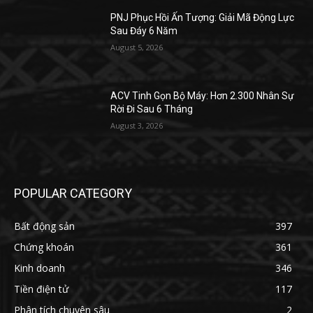
PNJ Phục Hồi Ấn Tượng: Giải Mã Động Lực
Sau Đáy 6 Năm
August 5, 2026
ACV Tinh Gọn Bộ Máy: Hơn 2.300 Nhân Sự
Rời Đi Sau 6 Tháng
August 3, 2026
POPULAR CATEGORY
Bất động sản
397
Chứng khoán
361
Kinh doanh
346
Tiền điện tử
117
Phân tích chuyên sâu
2