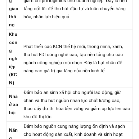
g
giảm chi phí logistics cho doanh nghiệp. Đây là nền
giao
tảng cốt lõi để thu hút đầu tư và luân chuyển hàng
thô
hóa, nhân lực hiệu quả.
ng
Khu
côn
Phát triển các KCN thế hệ mới, thông minh, xanh,
g
thu hút FDI công nghệ cao, tạo nền tảng cho các
ngh
ngành công nghiệp mũi nhọn. Đây là hạt nhân để
iệp
nâng cao giá trị gia tăng của nền kinh tế.
(KC
N)
Đảm bảo an sinh xã hội cho người lao động, giữ
Nhà
chân và thu hút nguồn nhân lực chất lượng cao,
ở xã
thúc đẩy đô thị hóa bền vững và giảm áp lực lên các
hội
khu đô thị lớn.
Đảm bảo nguồn cung năng lượng ổn định và sạch
Năn
cho hoạt động sản xuất, kinh doanh và sinh hoạt.
g