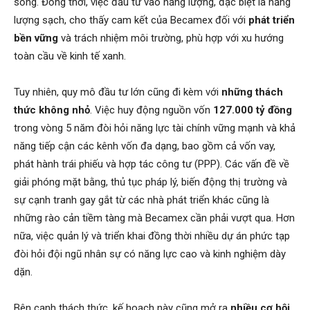
sống. Đồng thời, việc đầu tư vào năng lượng, đặc biệt là năng
lượng sạch, cho thấy cam kết của Becamex đối với
phát triển
bền vững
và trách nhiệm môi trường, phù hợp với xu hướng
toàn cầu về kinh tế xanh.
Tuy nhiên, quy mô đầu tư lớn cũng đi kèm với
những thách
thức không nhỏ
. Việc huy động nguồn vốn
127.000 tỷ đồng
trong vòng 5 năm đòi hỏi năng lực tài chính vững mạnh và khả
năng tiếp cận các kênh vốn đa dạng, bao gồm cả vốn vay,
phát hành trái phiếu và hợp tác công tư (PPP). Các vấn đề về
giải phóng mặt bằng, thủ tục pháp lý, biến động thị trường và
sự cạnh tranh gay gắt từ các nhà phát triển khác cũng là
những rào cản tiềm tàng mà Becamex cần phải vượt qua. Hơn
nữa, việc quản lý và triển khai đồng thời nhiều dự án phức tạp
đòi hỏi đội ngũ nhân sự có năng lực cao và kinh nghiệm dày
dặn.
Bên cạnh thách thức, kế hoạch này cũng mở ra
nhiều cơ hội