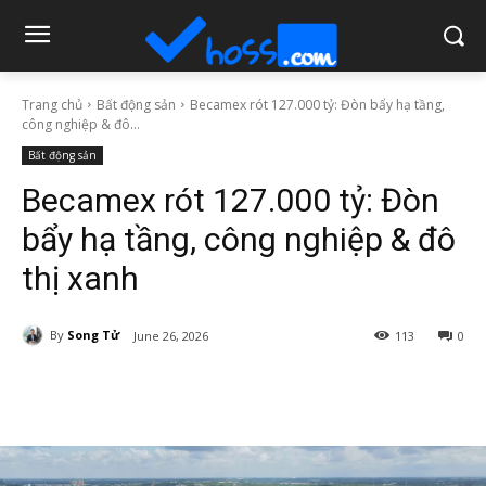
Trang chủ
Bất động sản
Becamex rót 127.000 tỷ: Đòn bẩy hạ tầng,
công nghiệp & đô...
Bất động sản
Becamex rót 127.000 tỷ: Đòn
bẩy hạ tầng, công nghiệp & đô
thị xanh
By
Song Tử
June 26, 2026
113
0