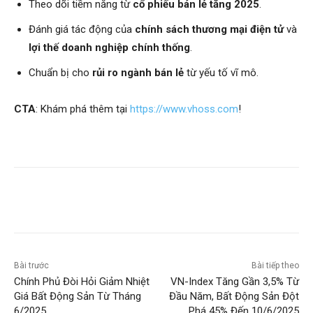
Theo dõi tiềm năng từ
cổ phiếu bán lẻ tăng 2025
.
Đánh giá tác động của
chính sách thương mại điện tử
và
lợi thế doanh nghiệp chính thống
.
Chuẩn bị cho
rủi ro ngành bán lẻ
từ yếu tố vĩ mô.
CTA
: Khám phá thêm tại
https://www.vhoss.com
!
Bài trước
Bài tiếp theo
Chính Phủ Đòi Hỏi Giảm Nhiệt
VN-Index Tăng Gần 3,5% Từ
Giá Bất Động Sản Từ Tháng
Đầu Năm, Bất Động Sản Đột
6/2025
Phá 45% Đến 10/6/2025