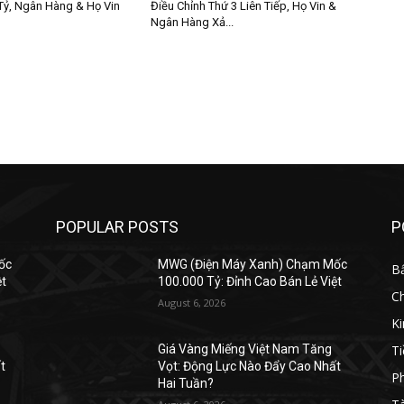
Tỷ, Ngân Hàng & Họ Vin
Điều Chỉnh Thứ 3 Liên Tiếp, Họ Vin &
Ngân Hàng Xả...
POPULAR POSTS
P
ốc
MWG (Điện Máy Xanh) Chạm Mốc
B
ệt
100.000 Tỷ: Đỉnh Cao Bán Lẻ Việt
C
August 6, 2026
K
Ti
Giá Vàng Miếng Việt Nam Tăng
t
Vọt: Động Lực Nào Đẩy Cao Nhất
Ph
Hai Tuần?