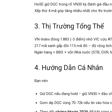
HoSE giữ DGC trong rổ VN30 kỳ đánh giá đầu 
Xếp thứ 4 mã góp tăng nhiều nhất cho thị trườ
3. Thị Trường Tổng Thể
VN-Index đóng 1.883 (-3 điểm) nhờ VIC cứu A
217 mã xanh gấp đôi 115 mã đỏ – độ rộng tích
Ngân hàng + BĐS + vốn Nhà nước (STB, GVR, M
4. Hướng Dẫn Cá Nhân
Bạn nên:
Giữ DGC nếu đang hold – giữ VN30 + đảo chi
Gom dip DGC vùng 70-72k nếu tin vào hóa c
Theo dõi
chứng khoán 2026
để bắt sóng c