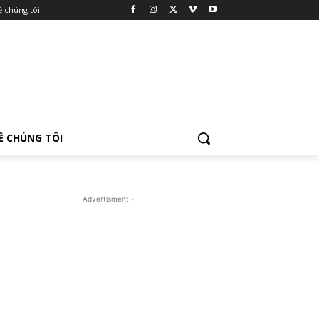
ề chúng tôi
Ề CHÚNG TÔI
- Advertisment -