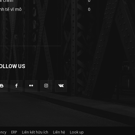
i chính
0
nh tế vĩ mô
0
OLLOW US
ency
ERP
Liên kết hữu ích
Liên hệ
Look up