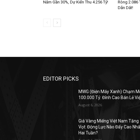
Nắm Gần 30%, Dự Kiến Thu 4.256 Tỷ!
Ròng 2.086 
Dẫn Dắt!
EDITOR PICKS
MWG (Điện Máy Xanh) Chạm M
100.000 Tỷ: Đỉnh Cao Bán Lẻ Vi
August 6, 2026
Giá Vàng Miếng Việt Nam Tăng
Vọt: Động Lực Nào Đẩy Cao Nhấ
Hai Tuần?