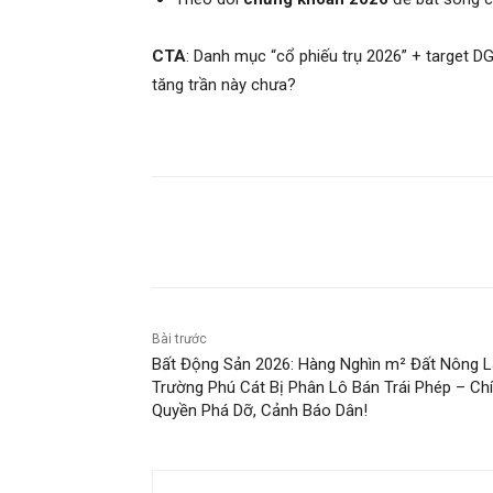
CTA
: Danh mục “cổ phiếu trụ 2026” + target D
tăng trần này chưa?
Chia sẻ
Bài trước
Bất Động Sản 2026: Hàng Nghìn m² Đất Nông 
Trường Phú Cát Bị Phân Lô Bán Trái Phép – Ch
Quyền Phá Dỡ, Cảnh Báo Dân!