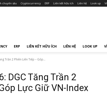
ch chuyên sâu
Cryptocurrency
ERP
Liên kết hữu ích
Liên hệ
Look up
V
ENCY
ERP
LIÊN KẾT HỮU ÍCH
LIÊN HỆ
LOOK UP
V
g Trần 2 Phiên Liên Tiếp – Góp...
: DGC Tăng Trần 2
 Góp Lực Giữ VN-Index