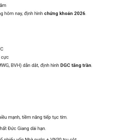
năm
ng hôm nay, định hình
chứng khoán 2026
.
TC
 cực
WG, BVH) dẫn dắt, định hình
DGC tăng trần
.
ều mạnh, tiềm năng tiếp tục tím.
hất Đức Giang dài hạn.
ổ phiếu vốn Nhà nước + VN30 trụ cột.