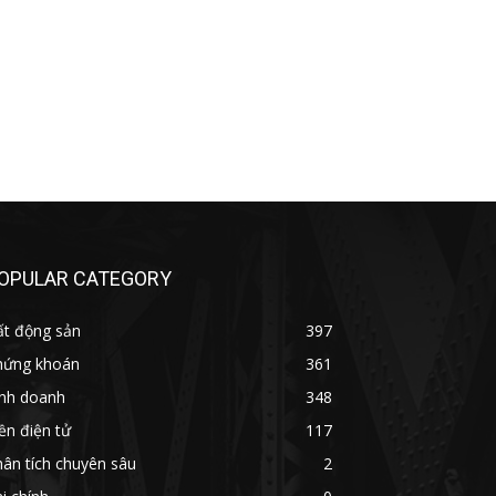
OPULAR CATEGORY
ất động sản
397
hứng khoán
361
inh doanh
348
ền điện tử
117
ân tích chuyên sâu
2