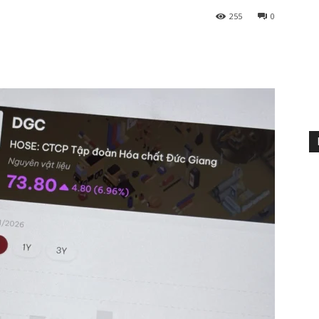
255
0