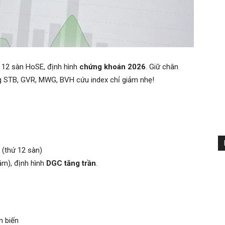
p 12 sàn HoSE, định hình
chứng khoán 2026
. Giữ chân
ùng STB, GVR, MWG, BVH cứu index chỉ giảm nhẹ!
 (thứ 12 sàn)
ăm), định hình
DGC tăng trần
.
n biến