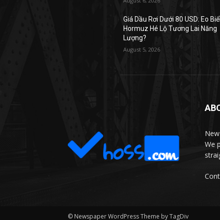
August 6, 2026
Giá Dầu Rơi Dưới 80 USD: Eo Bi
Hormuz Hé Lộ Tương Lai Năng
Lượng?
August 5, 2026
AB
News
We p
stra
Cont
© Newspaper WordPress Theme by TagDiv