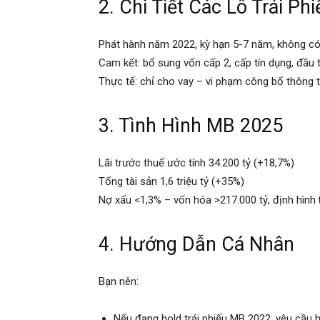
2. Chi Tiết Các Lô Trái Phi
Phát hành năm 2022, kỳ hạn 5-7 năm, không có 
Cam kết: bổ sung vốn cấp 2, cấp tín dụng, đầu
Thực tế: chỉ cho vay – vi phạm công bố thông t
3. Tình Hình MB 2025
Lãi trước thuế ước tính 34.200 tỷ (+18,7%)
Tổng tài sản 1,6 triệu tỷ (+35%)
Nợ xấu <1,3% – vốn hóa >217.000 tỷ, định hình
4. Hướng Dẫn Cá Nhân
Bạn nên:
Nếu đang hold trái phiếu MB 2022: yêu cầu h