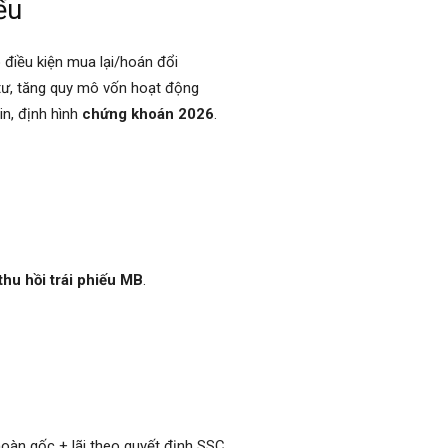
ếu
điều kiện mua lại/hoán đổi
 tư, tăng quy mô vốn hoạt động
in, định hình
chứng khoán 2026
.
thu hồi trái phiếu MB
.
oàn gốc + lãi theo quyết định SSC.