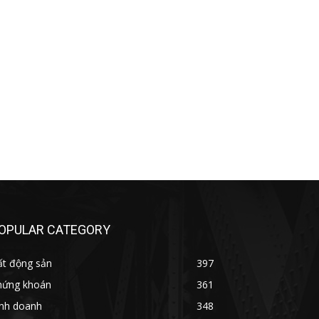
OPULAR CATEGORY
ất động sản
397
hứng khoán
361
inh doanh
348