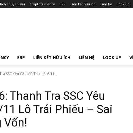
tích chuyên sâu
Cryptocurrency
ERP
Liên kết hữu ích
Liên hệ
Look up
ENCY
ERP
LIÊN KẾT HỮU ÍCH
LIÊN HỆ
LOOK UP
V
ra SSC Yêu Cầu MB Thu Hồi 6/11...
: Thanh Tra SSC Yêu
11 Lô Trái Phiếu – Sai
 Vốn!