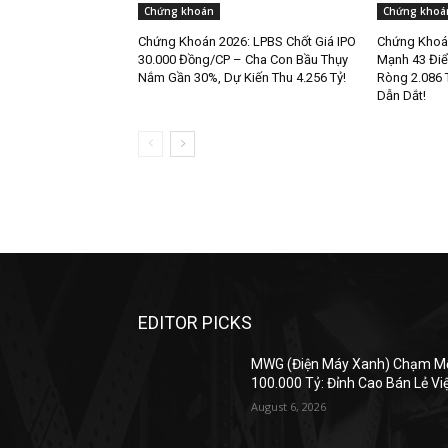
Chứng khoán
Chứng khoá
Chứng Khoán 2026: LPBS Chốt Giá IPO
Chứng Khoán
30.000 Đồng/CP – Cha Con Bầu Thụy
Mạnh 43 Điể
Nắm Gần 30%, Dự Kiến Thu 4.256 Tỷ!
Ròng 2.086 
Dẫn Dắt!
EDITOR PICKS
MWG (Điện Máy Xanh) Chạm M
100.000 Tỷ: Đỉnh Cao Bán Lẻ Vi
August 6, 2026