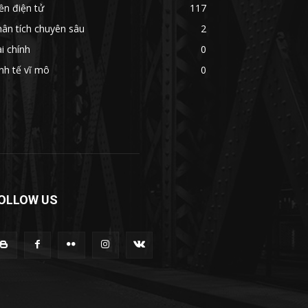
ền điện tử
117
ân tích chuyên sâu
2
i chính
0
nh tế vĩ mô
0
OLLOW US