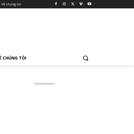
Về chúng tôi
Ề CHÚNG TÔI
- Advertisment -