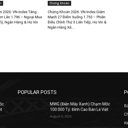
n
Chứng khoán
 2026: VN-Index Tăng
Chứng Khoán 2026: VN-Index Giảm
m Lên 1.796 – Ngoại Mua
Mạnh 27 Điểm Xuống 1.755 – Phiên
Tỷ, Ngân Hàng & Họ Vin
Điều Chỉnh Thứ 3 Liên Tiếp, Họ Vin &
Ngân Hàng Xả...
POPULAR POSTS
P
ốc
MWG (Điện Máy Xanh) Chạm Mốc
B
ệt
100.000 Tỷ: Đỉnh Cao Bán Lẻ Việt
C
August 6, 2026
K