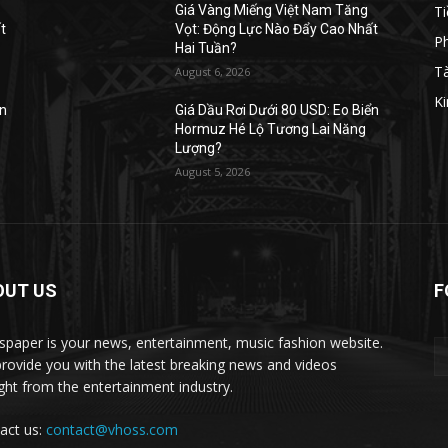
Ti
Giá Vàng Miếng Việt Nam Tăng
t
Vọt: Động Lực Nào Đẩy Cao Nhất
Ph
Hai Tuần?
Tà
August 6, 2026
Ki
ển
Giá Dầu Rơi Dưới 80 USD: Eo Biển
Hormuz Hé Lộ Tương Lai Năng
Lượng?
August 5, 2026
OUT US
F
paper is your news, entertainment, music fashion website.
rovide you with the latest breaking news and videos
ight from the entertainment industry.
act us:
contact@vhoss.com