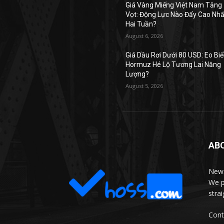
Giá Vàng Miếng Việt Nam Tăng
Vọt: Động Lực Nào Đẩy Cao Nhấ
Hai Tuần?
August 6, 2026
Giá Dầu Rơi Dưới 80 USD: Eo Bi
Hormuz Hé Lộ Tương Lai Năng
Lượng?
August 5, 2026
AB
News
We p
stra
Cont