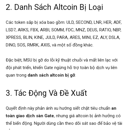
2. Danh Sách Altcoin Bị Loại
Các token sắp bị xóa bao gồm: ULD, SECOND, LNR, HER, ADF,
LSD7, ARKS, FBX, ARBI, SOMM, FDC, MNZ, DEUS, RATIO, NBP,
XPRESS, BLIN, KINE, JULD, PARA, ARES, MINI, EZ, ALY, DSLA,
DINO, SOS, RMRK, AXIS, và một số đồng khác.
Đặc biệt, MSU bị gỡ do lỗi kỹ thuật chuỗi và mất liên lạc với
đội phát triển, khiến Gate ngừng hỗ trợ toàn bộ dịch vụ liên
quan trong
danh sách altcoin bị gỡ
.
3. Tác Động Và Đề Xuất
Quyết định này phản ánh xu hướng siết chặt tiêu chuẩn
an
toàn giao dịch sàn Gate
, nhưng giá altcoin bị ảnh hưởng có
thể biến động. Người dùng cần theo dõi sát sao để bảo vệ tài