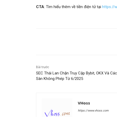
CTA
: Tìm hiểu thêm về tiền điện tử tại
https:/
Chia sẻ
Bài trước
SEC Thái Lan Chặn Truy Cập Bybit, OKX Và Các
Sàn Không Phép Từ 6/2025
VHoss
https://www.vhoss.com