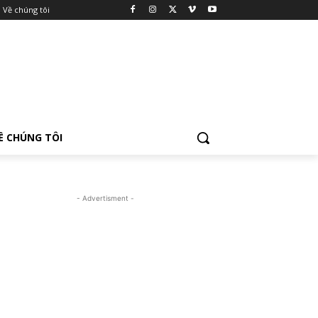
Về chúng tôi
Ề CHÚNG TÔI
- Advertisment -