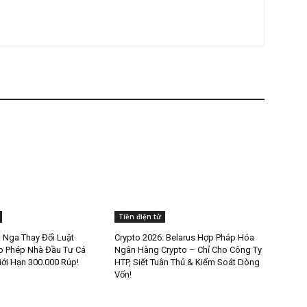
Tiền điện tử
: Nga Thay Đổi Luật
Crypto 2026: Belarus Hợp Pháp Hóa
o Phép Nhà Đầu Tư Cá
Ngân Hàng Crypto – Chỉ Cho Công Ty
ới Hạn 300.000 Rúp!
HTP, Siết Tuân Thủ & Kiểm Soát Dòng
Vốn!