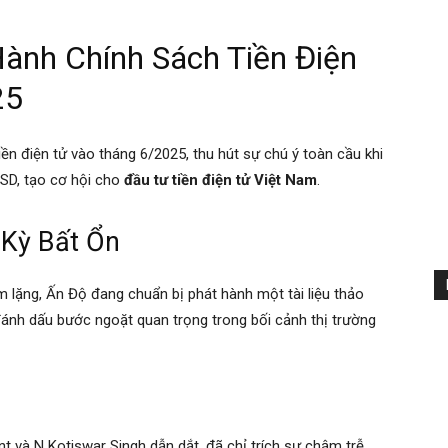
ành Chính Sách Tiền Điện
25
n điện tử vào tháng 6/2025, thu hút sự chú ý toàn cầu khi
USD, tạo cơ hội cho
đầu tư tiền điện tử Việt Nam
.
 Kỳ Bất Ổn
 lặng, Ấn Độ đang chuẩn bị phát hành một tài liệu thảo
đánh dấu bước ngoặt quan trọng trong bối cảnh thị trường
 và N Kotiswar Singh dẫn dắt, đã chỉ trích sự chậm trễ