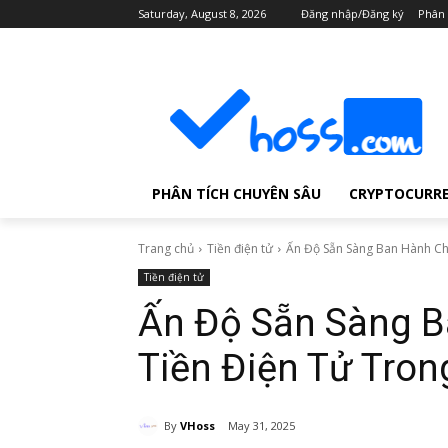
Saturday, August 8, 2026
Đăng nhập/Đăng ký
Phân 
PHÂN TÍCH CHUYÊN SÂU
CRYPTOCURR
Trang chủ
Tiền điện tử
Ấn Độ Sẵn Sàng Ban Hành Chí
Tiền điện tử
Ấn Độ Sẵn Sàng B
Tiền Điện Tử Tro
By
VHoss
May 31, 2025