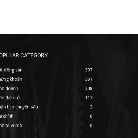
OPULAR CATEGORY
ất động sản
397
hứng khoán
361
inh doanh
348
ền điện tử
117
ân tích chuyên sâu
2
i chính
0
nh tế vĩ mô
0