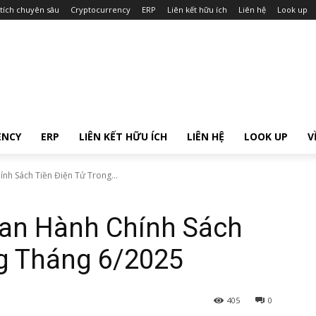
tích chuyên sâu
Cryptocurrency
ERP
Liên kết hữu ích
Liên hệ
Look up
ENCY
ERP
LIÊN KẾT HỮU ÍCH
LIÊN HỆ
LOOK UP
V
nh Sách Tiền Điện Tử Trong...
an Hành Chính Sách
ng Tháng 6/2025
405
0