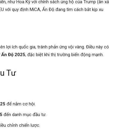
riển, như Hoa Kỳ với chính sách ủng hộ của Trump (ân xá
à EU với quy định MiCA, Ấn Độ đang tìm cách bắt kịp xu
 lợi ích quốc gia, tránh phản ứng vội vàng. Điều này có
ử Ấn Độ 2025
, đặc biệt khi thị trường biến động mạnh.
ầu Tư
025
để nắm cơ hội.
25
đến danh mục đầu tư.
iều chỉnh chiến lược.