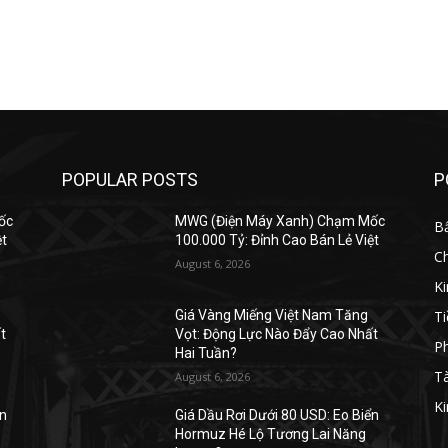
POPULAR POSTS
P
ốc
MWG (Điện Máy Xanh) Chạm Mốc
B
ệt
100.000 Tỷ: Đỉnh Cao Bán Lẻ Việt
C
August 6, 2026
K
Ti
Giá Vàng Miếng Việt Nam Tăng
t
Vọt: Động Lực Nào Đẩy Cao Nhất
Ph
Hai Tuần?
Tà
August 6, 2026
Ki
ển
Giá Dầu Rơi Dưới 80 USD: Eo Biển
Hormuz Hé Lộ Tương Lai Năng