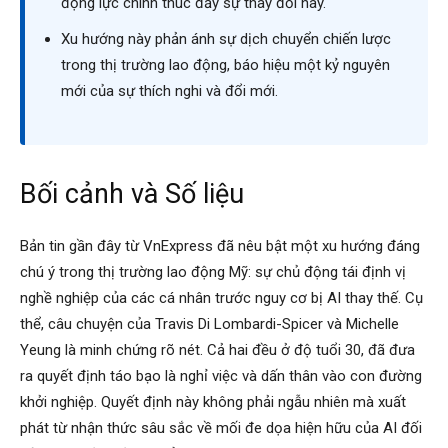
động lực chính thúc đẩy sự thay đổi này.
Xu hướng này phản ánh sự dịch chuyển chiến lược
trong thị trường lao động, báo hiệu một kỷ nguyên
mới của sự thích nghi và đổi mới.
Bối cảnh và Số liệu
Bản tin gần đây từ VnExpress đã nêu bật một xu hướng đáng
chú ý trong thị trường lao động Mỹ: sự chủ động tái định vị
nghề nghiệp của các cá nhân trước nguy cơ bị AI thay thế. Cụ
thể, câu chuyện của Travis Di Lombardi-Spicer và Michelle
Yeung là minh chứng rõ nét. Cả hai đều ở độ tuổi 30, đã đưa
ra quyết định táo bạo là nghỉ việc và dấn thân vào con đường
khởi nghiệp. Quyết định này không phải ngẫu nhiên mà xuất
phát từ nhận thức sâu sắc về mối đe dọa hiện hữu của AI đối