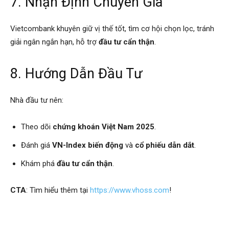
7. Nhận Định Chuyên Gia
Vietcombank khuyên giữ vị thế tốt, tìm cơ hội chọn lọc, tránh
giải ngân ngắn hạn, hỗ trợ
đầu tư cẩn thận
.
8. Hướng Dẫn Đầu Tư
Nhà đầu tư nên:
Theo dõi
chứng khoán Việt Nam 2025
.
Đánh giá
VN-Index biến động
và
cổ phiếu dẫn dắt
.
Khám phá
đầu tư cẩn thận
.
CTA
: Tìm hiểu thêm tại
https://www.vhoss.com
!