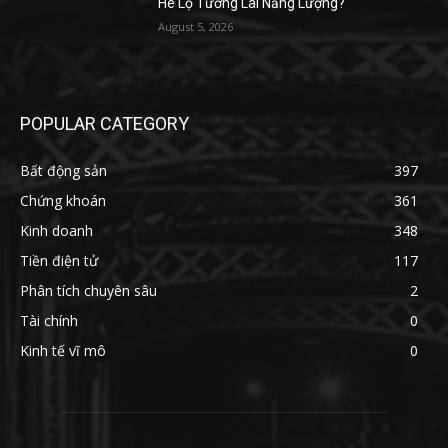
Hé Lộ Tương Lai Năng Lượng?
August 5, 2026
POPULAR CATEGORY
Bất động sản
397
Chứng khoán
361
Kinh doanh
348
Tiền điện tử
117
Phân tích chuyên sâu
2
Tài chính
0
Kinh tế vĩ mô
0