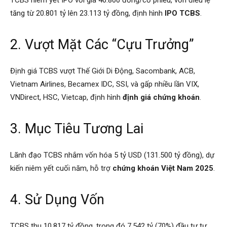
tăng từ 20.801 tỷ lên 23.113 tỷ đồng, định hình
IPO TCBS
.
2. Vượt Mặt Các “Cựu Trưởng”
Định giá TCBS vượt Thế Giới Di Động, Sacombank, ACB,
Vietnam Airlines, Becamex IDC, SSI, và gấp nhiều lần VIX,
VNDirect, HSC, Vietcap, định hình
định giá chứng khoán
.
3. Mục Tiêu Tương Lai
Lãnh đạo TCBS nhắm vốn hóa 5 tỷ USD (131.500 tỷ đồng), dự
kiến niêm yết cuối năm, hỗ trợ
chứng khoán Việt Nam 2025
.
4. Sử Dụng Vốn
TCBS thu 10.817 tỷ đồng, trong đó 7.542 tỷ (70%) đầu tư tự