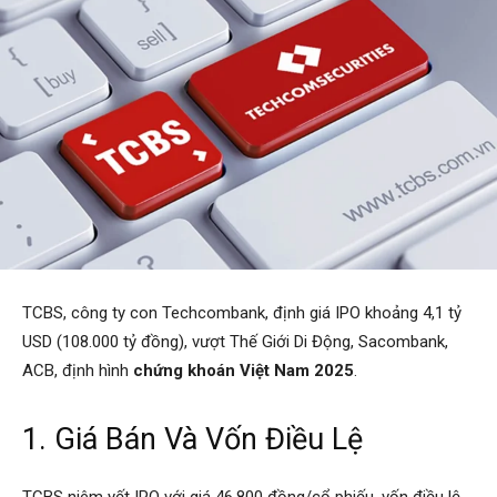
TCBS, công ty con Techcombank, định giá IPO khoảng 4,1 tỷ
USD (108.000 tỷ đồng), vượt Thế Giới Di Động, Sacombank,
ACB, định hình
chứng khoán Việt Nam 2025
.
1. Giá Bán Và Vốn Điều Lệ
TCBS niêm yết IPO với giá 46.800 đồng/cổ phiếu, vốn điều lệ