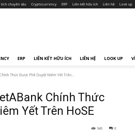
 tích chuyên sâu
Cryptocurrency
ERP
Liên kết hữu ích
Liên hệ
Look up
ENCY
ERP
LIÊN KẾT HỮU ÍCH
LIÊN HỆ
LOOK UP
V
Chính Thức Được Phê Duyệt Niêm Yết Trên...
ietABank Chính Thức
iêm Yết Trên HoSE
543
0