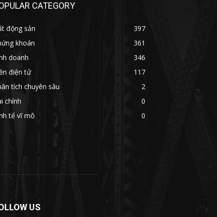
OPULAR CATEGORY
ất động sản
397
hứng khoán
361
inh doanh
346
ền điện tử
117
ân tích chuyên sâu
2
i chính
0
nh tế vĩ mô
0
OLLOW US