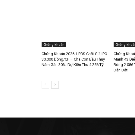
Chứng khoán
Chứng khoá
Chứng Khoán 2026: LPBS Chốt Giá IPO
Chứng Khoán
30.000 Đồng/CP – Cha Con Bầu Thụy
Mạnh 43 Điể
Nắm Gần 30%, Dự Kiến Thu 4.256 Tỷ!
Ròng 2.086 
Dẫn Dắt!