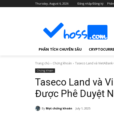
Thursday, August 6, 2026
Đăng nhập/Đăng ký
Phân
PHÂN TÍCH CHUYÊN SÂU
CRYPTOCURR
Trang chủ
Chứng khoán
Taseco Land và VietABank 
Chứng khoán
Taseco Land và V
Được Phê Duyệt N
By
Mọt chứng khoán
July 1, 2025