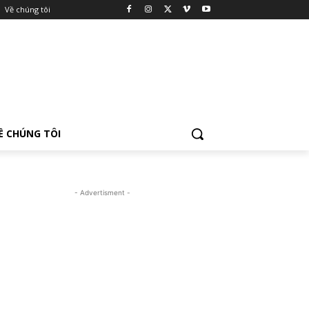
Về chúng tôi
Ề CHÚNG TÔI
- Advertisment -