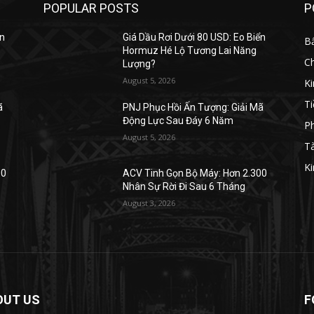
POPULAR POSTS
P
ển
Giá Dầu Rơi Dưới 80 USD: Eo Biển
B
Hormuz Hé Lộ Tương Lai Năng
C
Lượng?
August 5, 2026
K
Ti
ã
PNJ Phục Hồi Ấn Tượng: Giải Mã
Động Lực Sau Đáy 6 Năm
Ph
August 5, 2026
Tà
Ki
00
ACV Tinh Gọn Bộ Máy: Hơn 2.300
Nhân Sự Rời Đi Sau 6 Tháng
August 3, 2026
OUT US
F