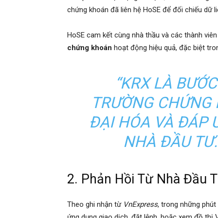
chứng khoán đã liên hệ HoSE để đối chiếu dữ l
HoSE cam kết cùng nhà thầu và các thành viên
chứng khoán
hoạt động hiệu quả, đặc biệt tro
“KRX LÀ BƯỚC 
TRƯỜNG CHỨNG 
ĐẠI HÓA VÀ ĐÁP
NHÀ ĐẦU TƯ.”
2. Phản Hồi Từ Nhà Đầu 
Theo ghi nhận từ
VnExpress
, trong những phút
ứng dụng giao dịch, đặt lệnh, hoặc xem đồ thị 