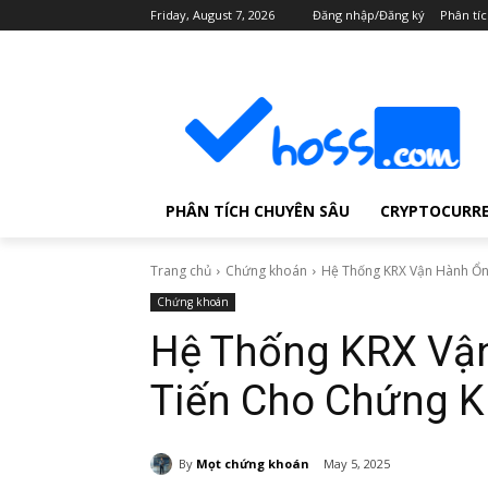
Friday, August 7, 2026
Đăng nhập/Đăng ký
Phân tí
PHÂN TÍCH CHUYÊN SÂU
CRYPTOCURR
Trang chủ
Chứng khoán
Hệ Thống KRX Vận Hành Ổn 
Chứng khoán
Hệ Thống KRX Vận
Tiến Cho Chứng K
By
Mọt chứng khoán
May 5, 2025