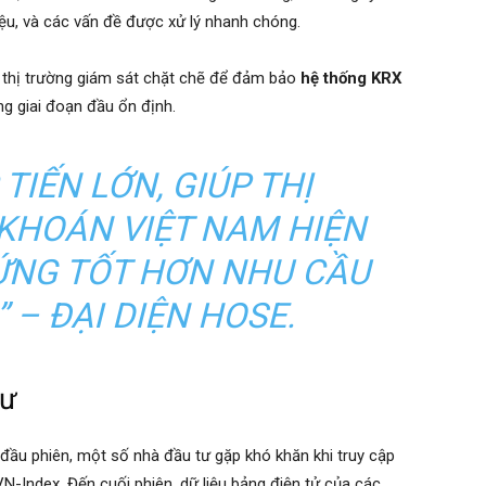
iệu, và các vấn đề được xử lý nhanh chóng.
 thị trường giám sát chặt chẽ để đảm bảo
hệ thống KRX
ng giai đoạn đầu ổn định.
TIẾN LỚN, GIÚP THỊ
KHOÁN VIỆT NAM HIỆN
 ỨNG TỐT HƠN NHU CẦU
 – ĐẠI DIỆN HOSE.
Tư
 đầu phiên, một số nhà đầu tư gặp khó khăn khi truy cập
VN-Index. Đến cuối phiên, dữ liệu bảng điện tử của các