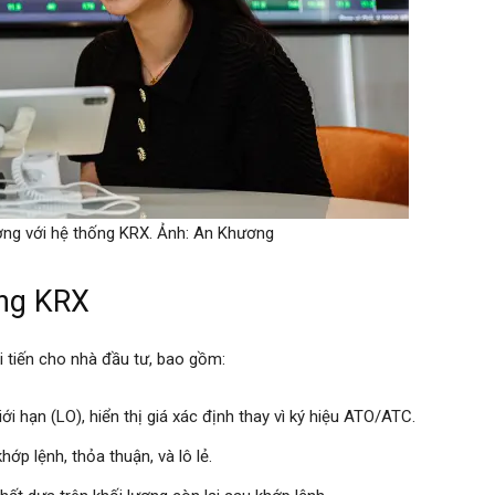
ường với hệ thống KRX. Ảnh: An Khương
ống KRX
i tiến cho nhà đầu tư, bao gồm:
iới hạn (LO), hiển thị giá xác định thay vì ký hiệu ATO/ATC.
khớp lệnh, thỏa thuận, và lô lẻ.