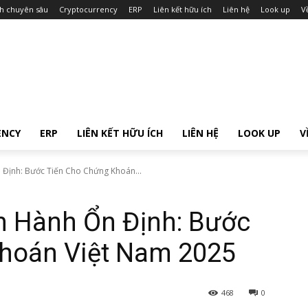
ch chuyên sâu
Cryptocurrency
ERP
Liên kết hữu ích
Liên hệ
Look up
V
ENCY
ERP
LIÊN KẾT HỮU ÍCH
LIÊN HỆ
LOOK UP
V
Định: Bước Tiến Cho Chứng Khoán...
 Hành Ổn Định: Bước
hoán Việt Nam 2025
468
0