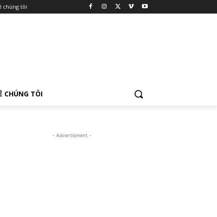
ề chúng tôi
Ề CHÚNG TÔI
- Advertisment -