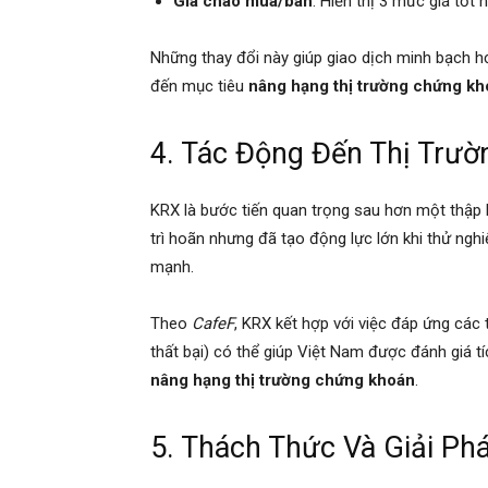
Giá chào mua/bán
: Hiển thị 3 mức giá tốt 
Những thay đổi này giúp giao dịch minh bạch hơ
đến mục tiêu
nâng hạng thị trường chứng k
4. Tác Động Đến Thị Trư
KRX là bước tiến quan trọng sau hơn một thập 
trì hoãn nhưng đã tạo động lực lớn khi thử ng
mạnh.
Theo
CafeF
, KRX kết hợp với việc đáp ứng các t
thất bại) có thể giúp Việt Nam được đánh giá 
nâng hạng thị trường chứng khoán
.
5. Thách Thức Và Giải Ph