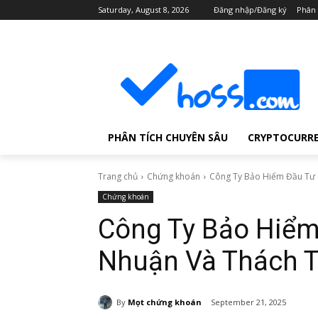
Saturday, August 8, 2026
Đăng nhập/Đăng ký
Phân 
PHÂN TÍCH CHUYÊN SÂU
CRYPTOCURR
Trang chủ
Chứng khoán
Công Ty Bảo Hiểm Đầu Tư C
Chứng khoán
Công Ty Bảo Hiểm
Nhuận Và Thách 
By
Mọt chứng khoán
September 21, 2025