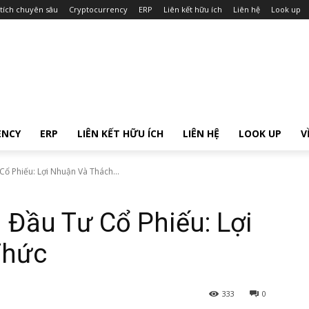
tích chuyên sâu
Cryptocurrency
ERP
Liên kết hữu ích
Liên hệ
Look up
ENCY
ERP
LIÊN KẾT HỮU ÍCH
LIÊN HỆ
LOOK UP
V
ổ Phiếu: Lợi Nhuận Và Thách...
 Đầu Tư Cổ Phiếu: Lợi
Thức
333
0