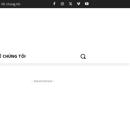
Về chúng tôi
Ề CHÚNG TÔI
- Advertisment -