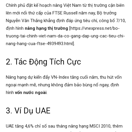
Chính phủ đặt kế hoạch nâng Việt Nam từ thị trường cận biên
lên mới nổi thứ cấp của FTSE Russell năm nay, Bộ trưởng
Nguyễn Văn Thắng khẳng định đáp ứng tiêu chí, công bố 7/10,
định hình
nâng hạng thị trường
[https://vnexpress.net/bo-
truong-tai-chinh-viet-nam-da-co-gang-dap-ung-cac-tieu-chi-
nang-hang-cua-ftse-4939493.html].
2. Tác Động Tích Cực
Nâng hạng dự kiến đẩy VN-Index tăng cuối năm, thu hút vốn
ngoại mạnh mẽ, nhưng không đảm bảo bùng nổ ngay, định
hình
vốn nước ngoài
.
3. Ví Dụ UAE
UAE tăng 4,6% chỉ số sau tháng nâng hạng MSCI 2010, thêm