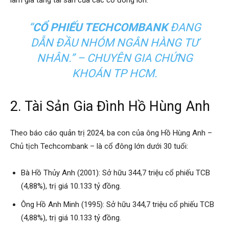
làm gia tăng tài sản của các cổ đông lớn.
“
CỔ PHIẾU TECHCOMBANK
ĐANG
DẪN ĐẦU NHÓM NGÂN HÀNG TƯ
NHÂN.” – CHUYÊN GIA CHỨNG
KHOÁN TP HCM.
2. Tài Sản Gia Đình Hồ Hùng Anh
Theo báo cáo quản trị 2024, ba con của ông Hồ Hùng Anh –
Chủ tịch Techcombank – là cổ đông lớn dưới 30 tuổi:
Bà Hồ Thủy Anh (2001): Sở hữu 344,7 triệu cổ phiếu TCB
(4,88%), trị giá 10.133 tỷ đồng.
Ông Hồ Anh Minh (1995): Sở hữu 344,7 triệu cổ phiếu TCB
(4,88%), trị giá 10.133 tỷ đồng.