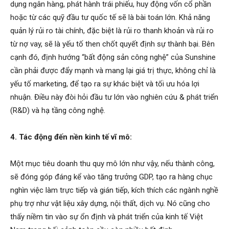
dụng ngân hàng, phát hành trái phiếu, huy động vốn cổ phần
hoặc từ các quỹ đầu tư quốc tế sẽ là bài toán lớn. Khả năng
quản lý rủi ro tài chính, đặc biệt là rủi ro thanh khoản và rủi ro
từ nợ vay, sẽ là yếu tố then chốt quyết định sự thành bại. Bên
cạnh đó, định hướng “bất động sản công nghệ” của Sunshine
cần phải được đẩy mạnh và mang lại giá trị thực, không chỉ là
yếu tố marketing, để tạo ra sự khác biệt và tối ưu hóa lợi
nhuận. Điều này đòi hỏi đầu tư lớn vào nghiên cứu & phát triển
(R&D) và hạ tầng công nghệ.
4. Tác động đến nền kinh tế vĩ mô:
Một mục tiêu doanh thu quy mô lớn như vậy, nếu thành công,
sẽ đóng góp đáng kể vào tăng trưởng GDP, tạo ra hàng chục
nghìn việc làm trực tiếp và gián tiếp, kích thích các ngành nghề
phụ trợ như vật liệu xây dựng, nội thất, dịch vụ. Nó cũng cho
thấy niềm tin vào sự ổn định và phát triển của kinh tế Việt