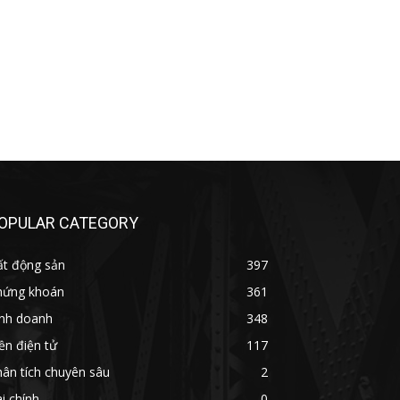
OPULAR CATEGORY
ất động sản
397
hứng khoán
361
inh doanh
348
ền điện tử
117
ân tích chuyên sâu
2
i chính
0