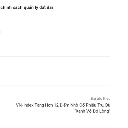
à
chính sách quản lý đất đai
.
m
!
Bài tiếp theo
VN-Index Tăng Hơn 12 Điểm Nhờ Cổ Phiếu Trụ, Dù
“Xanh Vỏ Đỏ Lòng”