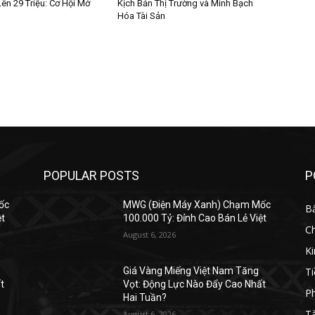
ên 29 Triệu: Cơ Hội Mở
Kịch Bản Thị Trường và Minh Bạch
Hóa Tài Sản
POPULAR POSTS
P
ốc
MWG (Điện Máy Xanh) Chạm Mốc
B
ệt
100.000 Tỷ: Đỉnh Cao Bán Lẻ Việt
C
August 6, 2026
K
Ti
Giá Vàng Miếng Việt Nam Tăng
t
Vọt: Động Lực Nào Đẩy Cao Nhất
Ph
Hai Tuần?
Tà
August 6, 2026