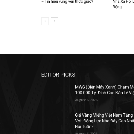
– Tín hiệu vùng ven thức giấc?
Nhà Xã Hội L
Rộng
EDITOR PICKS
MWG (Điện Máy Xanh) Chạm M
100.000 Tỷ: Đỉnh Cao Bán Lẻ Vi
August 6, 2026
Giá Vàng Miếng Việt Nam Tăng
Vọt: Động Lực Nào Đẩy Cao Nhấ
Hai Tuần?
August 6, 2026