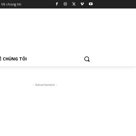
Về chúng tôi
Ề CHÚNG TÔI
- Advertisment -