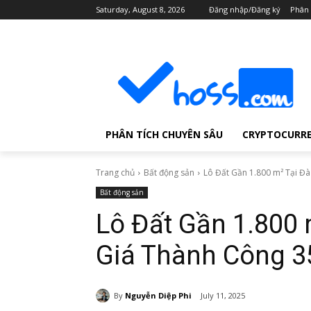
Saturday, August 8, 2026
Đăng nhập/Đăng ký
Phân 
PHÂN TÍCH CHUYÊN SÂU
CRYPTOCURR
Trang chủ
Bất động sản
Lô Đất Gần 1.800 m² Tại Đà
Bất động sản
Lô Đất Gần 1.800
Giá Thành Công 3
By
Nguyễn Diệp Phi
July 11, 2025