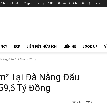
tích chuyên sâu
Cryptocurrency
ERP
Liên kết hữu ích
Liên hệ
Look up
ENCY
ERP
LIÊN KẾT HỮU ÍCH
LIÊN HỆ
LOOK UP
V
 Nẵng Đấu Giá Thành Công...
 m² Tại Đà Nẵng Đấu
59,6 Tỷ Đồng
847
0