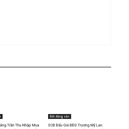
n
Bất động sản
âng Trần Thu Nhập Mua
SCB Đấu Giá BĐS Trương Mỹ Lan: