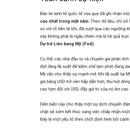
Bản tin kinh tế quốc tế vừa qua đã ghi nhận mộ
cao nhất trong một năm
. Theo dữ liệu, chỉ 
so với rổ tiền tệ lớn, đã vượt qua các ngưỡng k
này không phải là ngẫu nhiên mà là hệ quả trực
Dự trữ Liên bang Mỹ (Fed)
.
Cụ thể, các nhà đầu tư và chuyên gia phân tích
đợt tăng lãi suất để kiềm chế lạm phát đang da
Mỹ vẫn cho thấy sự mạnh mẽ. Khi lãi suất tại Mỹ 
giá bằng USD trở nên hấp dẫn hơn, thu hút dòn
cao hơn đối với USD, đẩy giá trị của nó lên cao
Diễn biến này cho thấy một sự dịch chuyển đáng
chặt sẽ sớm kết thúc sang việc chấp nhận một k
Đây là một yếu tố then chốt định hình bối cảnh k