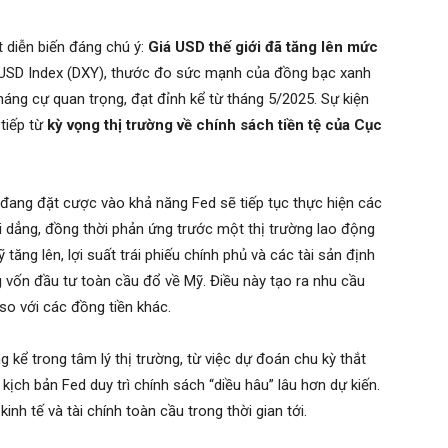
t diễn biến đáng chú ý:
Giá USD thế giới đã tăng lên mức
số USD Index (DXY), thước đo sức mạnh của đồng bạc xanh
háng cự quan trọng, đạt đỉnh kể từ tháng 5/2025. Sự kiện
 tiếp từ
kỳ vọng thị trường về chính sách tiền tệ của Cục
 đang đặt cược vào khả năng Fed sẽ tiếp tục thực hiện các
i dẳng, đồng thời phản ứng trước một thị trường lao động
tăng lên, lợi suất trái phiếu chính phủ và các tài sản định
g vốn đầu tư toàn cầu đổ về Mỹ. Điều này tạo ra nhu cầu
 so với các đồng tiền khác.
 kể trong tâm lý thị trường, từ việc dự đoán chu kỳ thắt
ịch bản Fed duy trì chính sách “diều hâu” lâu hơn dự kiến.
inh tế và tài chính toàn cầu trong thời gian tới.