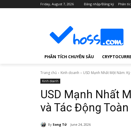
Friday, August 7, 2026
Đăng nhập/Đăng ký
Phân tí
PHÂN TÍCH CHUYÊN SÂU
CRYPTOCURR
Trang chủ
Kinh doanh
USD Mạnh Nhất Một Năm: Kỳ 
Kinh doanh
USD Mạnh Nhất M
và Tác Động Toàn
By
Song Tử
June 24, 2026