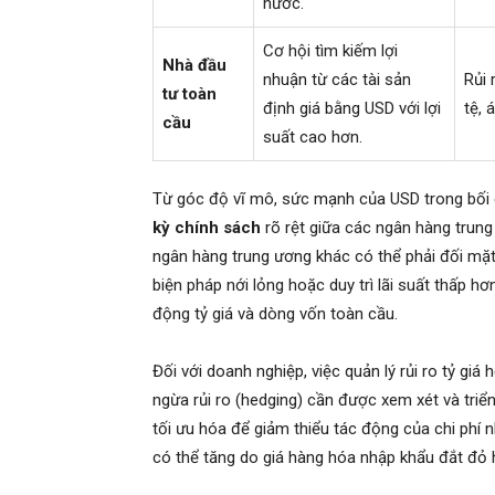
nước.
Cơ hội tìm kiếm lợi
Nhà đầu
nhuận từ các tài sản
Rủi 
tư toàn
định giá bằng USD với lợi
tệ, 
cầu
suất cao hơn.
Từ góc độ vĩ mô, sức mạnh của USD trong bối c
kỳ chính sách
rõ rệt giữa các ngân hàng trung
ngân hàng trung ương khác có thể phải đối mặt 
biện pháp nới lỏng hoặc duy trì lãi suất thấp hơ
động tỷ giá và dòng vốn toàn cầu.
Đối với doanh nghiệp, việc quản lý rủi ro tỷ giá
ngừa rủi ro (hedging) cần được xem xét và tri
tối ưu hóa để giảm thiểu tác động của chi phí n
có thể tăng do giá hàng hóa nhập khẩu đắt đỏ 