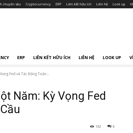
ch chuyên sâu
Cryptocurrency
ERP
Liên kết hữu ích
Liên hệ
Look up
V
ENCY
ERP
LIÊN KẾT HỮU ÍCH
LIÊN HỆ
LOOK UP
V
Vọng Fed và Tác Động Toàn...
ột Năm: Kỳ Vọng Fed
 Cầu
132
0