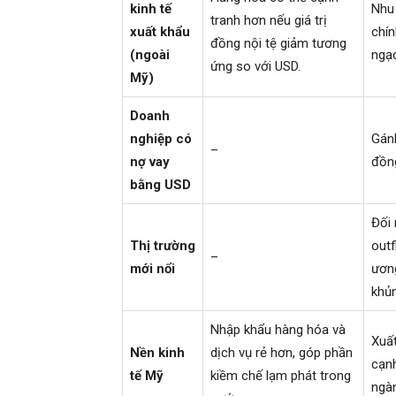
kinh tế
Nhu 
tranh hơn nếu giá trị
xuất khẩu
chín
đồng nội tệ giảm tương
(ngoài
ngạc
ứng so với USD.
Mỹ)
Doanh
nghiệp có
Gánh
–
nợ vay
đồng
bằng USD
Đối 
Thị trường
outf
–
mới nổi
ương
khủn
Nhập khẩu hàng hóa và
Xuất
Nền kinh
dịch vụ rẻ hơn, góp phần
cạnh
tế Mỹ
kiềm chế lạm phát trong
ngàn