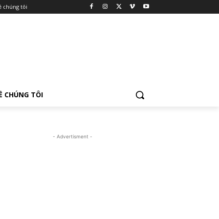
ề chúng tôi
Ề CHÚNG TÔI
- Advertisment -