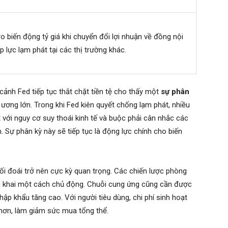
ro biến động tỷ giá khi chuyển đổi lợi nhuận về đồng nội
áp lực lạm phát tại các thị trường khác.
ảnh Fed tiếp tục thắt chặt tiền tệ cho thấy một
sự phân
 ương lớn. Trong khi Fed kiên quyết chống lạm phát, nhiều
với nguy cơ suy thoái kinh tế và buộc phải cân nhắc các
n. Sự phân kỳ này sẽ tiếp tục là động lực chính cho biến
 hối đoái trở nên cực kỳ quan trọng. Các chiến lược phòng
ển khai một cách chủ động. Chuỗi cung ứng cũng cần được
hập khẩu tăng cao. Với người tiêu dùng, chi phí sinh hoạt
hơn, làm giảm sức mua tổng thể.