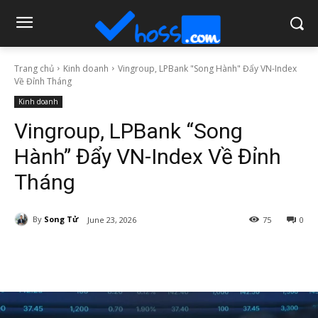
Trang chủ
Kinh doanh
Vingroup, LPBank "Song Hành" Đẩy VN-Index
Về Đỉnh Tháng
Kinh doanh
Vingroup, LPBank “Song
Hành” Đẩy VN-Index Về Đỉnh
Tháng
By
Song Tử
June 23, 2026
75
0