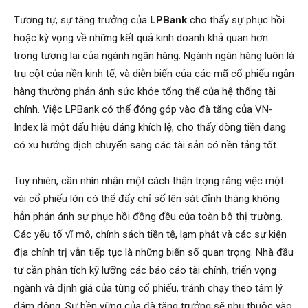
Tương tự, sự tăng trưởng của
LPBank
cho thấy sự phục hồi
hoặc kỳ vọng về những kết quả kinh doanh khả quan hơn
trong tương lai của ngành ngân hàng. Ngành ngân hàng luôn là
trụ cột của nền kinh tế, và diễn biến của các mã cổ phiếu ngân
hàng thường phản ánh sức khỏe tổng thể của hệ thống tài
chính. Việc LPBank có thể đóng góp vào đà tăng của VN-
Index là một dấu hiệu đáng khích lệ, cho thấy dòng tiền đang
có xu hướng dịch chuyển sang các tài sản có nền tảng tốt.
Tuy nhiên, cần nhìn nhận một cách thận trọng rằng việc một
vài cổ phiếu lớn có thể đẩy chỉ số lên sát đỉnh tháng không
hẳn phản ánh sự phục hồi đồng đều của toàn bộ thị trường.
Các yếu tố vĩ mô, chính sách tiền tệ, lạm phát và các sự kiện
địa chính trị vẫn tiếp tục là những biến số quan trọng. Nhà đầu
tư cần phân tích kỹ lưỡng các báo cáo tài chính, triển vọng
ngành và định giá của từng cổ phiếu, tránh chạy theo tâm lý
đám đông. Sự bền vững của đà tăng trưởng sẽ phụ thuộc vào