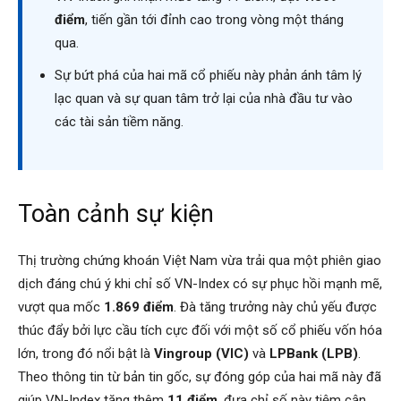
điểm
, tiến gần tới đỉnh cao trong vòng một tháng
qua.
Sự bứt phá của hai mã cổ phiếu này phản ánh tâm lý
lạc quan và sự quan tâm trở lại của nhà đầu tư vào
các tài sản tiềm năng.
Toàn cảnh sự kiện
Thị trường chứng khoán Việt Nam vừa trải qua một phiên giao
dịch đáng chú ý khi chỉ số VN-Index có sự phục hồi mạnh mẽ,
vượt qua mốc
1.869 điểm
. Đà tăng trưởng này chủ yếu được
thúc đẩy bởi lực cầu tích cực đối với một số cổ phiếu vốn hóa
lớn, trong đó nổi bật là
Vingroup (VIC)
và
LPBank (LPB)
.
Theo thông tin từ bản tin gốc, sự đóng góp của hai mã này đã
giúp VN-Index tăng thêm
11 điểm
, đưa chỉ số này tiệm cận