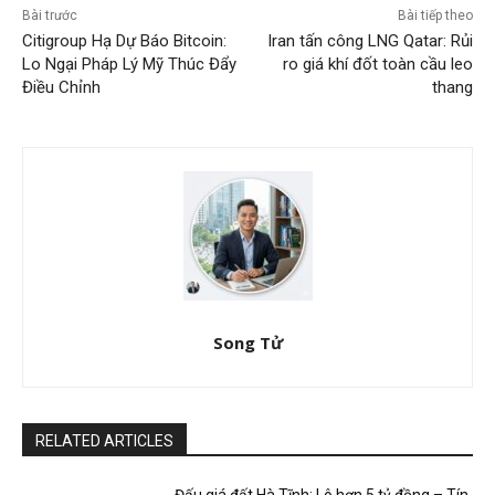
Bài trước
Bài tiếp theo
Citigroup Hạ Dự Báo Bitcoin:
Iran tấn công LNG Qatar: Rủi
Lo Ngại Pháp Lý Mỹ Thúc Đẩy
ro giá khí đốt toàn cầu leo
Điều Chỉnh
thang
Song Tử
RELATED ARTICLES
Đấu giá đất Hà Tĩnh: Lô hơn 5 tỷ đồng – Tín