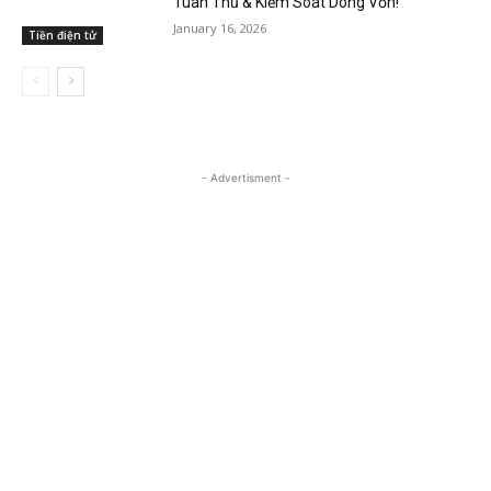
Tuân Thủ & Kiểm Soát Dòng Vốn!
January 16, 2026
Tiền điện tử
- Advertisment -