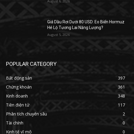
August 6, 2026
Giá Dầu Rơi Dưới 80 USD: Eo Biển Hormuz
Hé Lộ Tương Lai Năng Lượng?
August 5, 2026
POPULAR CATEGORY
Bất động sản
397
Chứng khoán
361
Kinh doanh
348
Tiền điện tử
117
Phân tích chuyên sâu
2
Tài chính
0
Kinh tế vĩ mô
0