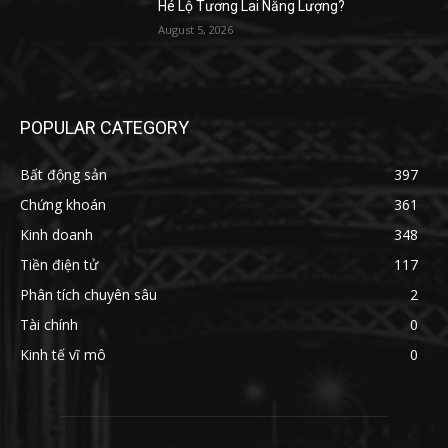
Hé Lộ Tương Lai Năng Lượng?
August 5, 2026
POPULAR CATEGORY
Bất động sản
397
Chứng khoán
361
Kinh doanh
348
Tiền điện tử
117
Phân tích chuyên sâu
2
Tài chính
0
Kinh tế vĩ mô
0