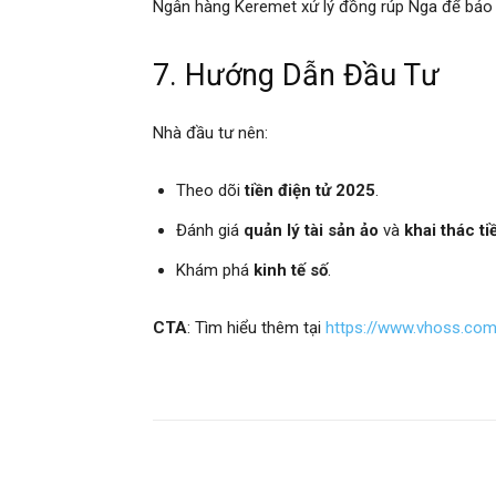
Ngân hàng Keremet xử lý đồng rúp Nga để bảo v
7. Hướng Dẫn Đầu Tư
Nhà đầu tư nên:
Theo dõi
tiền điện tử 2025
.
Đánh giá
quản lý tài sản ảo
và
khai thác ti
Khám phá
kinh tế số
.
CTA
: Tìm hiểu thêm tại
https://www.vhoss.co
Chia sẻ