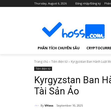
Thursday, August 6, 2026
Đăng nhập/Đăng ký
Phân
PHÂN TÍCH CHUYÊN SÂU
CRYPTOCURR
Trang chủ
Tiền điện tử
Kyrgyzstan Ban Hành Luật Mớ
Tiền điện tử
Kyrgyzstan Ban H
Tài Sản Ảo
By
VHoss
September 10, 2025