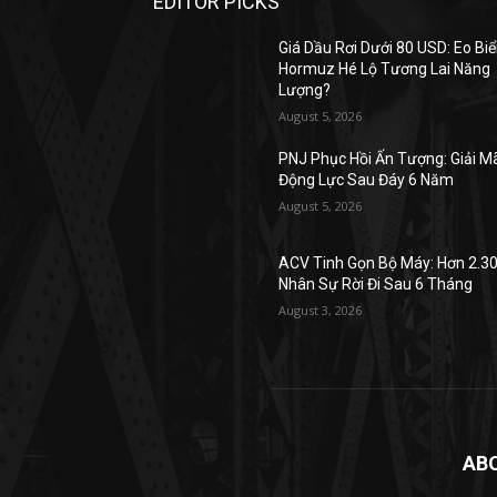
EDITOR PICKS
Giá Dầu Rơi Dưới 80 USD: Eo Bi
Hormuz Hé Lộ Tương Lai Năng
Lượng?
August 5, 2026
PNJ Phục Hồi Ấn Tượng: Giải M
Động Lực Sau Đáy 6 Năm
August 5, 2026
ACV Tinh Gọn Bộ Máy: Hơn 2.3
Nhân Sự Rời Đi Sau 6 Tháng
August 3, 2026
AB