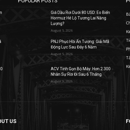
POPULAR POSTS
P
ển
Giá Dầu Rơi Dưới 80 USD: Eo Biển
B
Hormuz Hé Lộ Tương Lai Năng
C
Lượng?
August 5, 2026
K
Ti
ã
PNJ Phục Hồi Ấn Tượng: Giải Mã
Động Lực Sau Đáy 6 Năm
Ph
August 5, 2026
Tà
Ki
00
ACV Tinh Gọn Bộ Máy: Hơn 2.300
Nhân Sự Rời Đi Sau 6 Tháng
August 3, 2026
OUT US
F