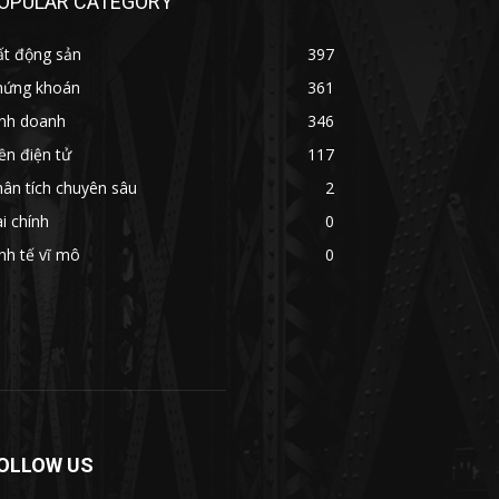
OPULAR CATEGORY
ất động sản
397
hứng khoán
361
inh doanh
346
ền điện tử
117
ân tích chuyên sâu
2
i chính
0
nh tế vĩ mô
0
OLLOW US