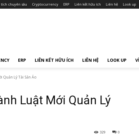
 tích chuyên sâu
Cryptocurrency
ERP
Liên kết hữu ích
Liên hệ
Look up
ENCY
ERP
LIÊN KẾT HỮU ÍCH
LIÊN HỆ
LOOK UP
V
i Quản Lý Tài Sản Ảo
ành Luật Mới Quản Lý
329
0