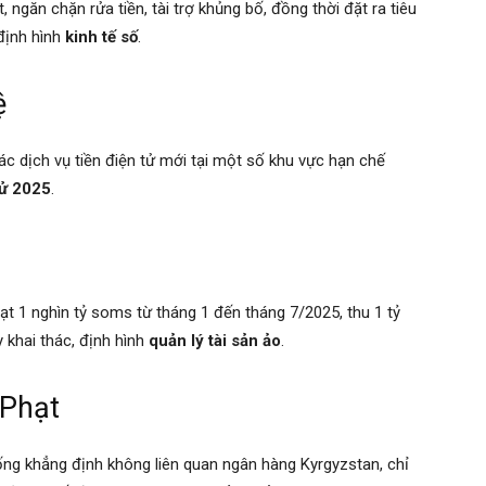
ngăn chặn rửa tiền, tài trợ khủng bố, đồng thời đặt ra tiêu
 định hình
kinh tế số
.
ệ
c dịch vụ tiền điện tử mới tại một số khu vực hạn chế
tử 2025
.
h
đạt 1 nghìn tỷ soms từ tháng 1 đến tháng 7/2025, thu 1 tỷ
 khai thác, định hình
quản lý tài sản ảo
.
 Phạt
hống khẳng định không liên quan ngân hàng Kyrgyzstan, chỉ