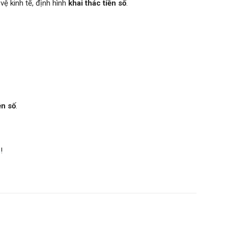
ệ kinh tế, định hình
khai thác tiền số
.
ền số
.
m
!