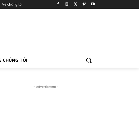
Về chúng tôi
Ề CHÚNG TÔI
- Advertisment -