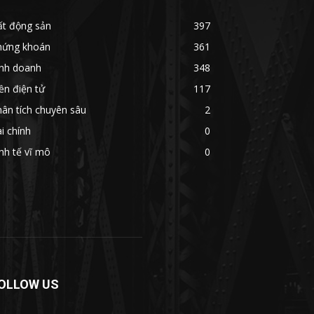
ất động sản
397
hứng khoán
361
inh doanh
348
ền điện tử
117
ân tích chuyên sâu
2
i chính
0
nh tế vĩ mô
0
OLLOW US