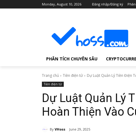
Monday, August 10, 2026
Đăng nhập/Đăng ký
Phân
PHÂN TÍCH CHUYÊN SÂU
CRYPTOCURR
Trang chủ
Tiền điện tử
Dự Luật Quản Lý Tiền Điện T
Tiền điện tử
Dự Luật Quản Lý T
Hoàn Thiện Vào C
By
VHoss
June 29, 2025