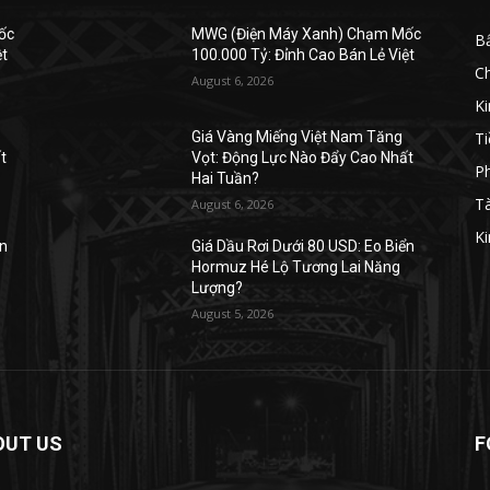
ốc
MWG (Điện Máy Xanh) Chạm Mốc
B
ệt
100.000 Tỷ: Đỉnh Cao Bán Lẻ Việt
C
August 6, 2026
K
Ti
Giá Vàng Miếng Việt Nam Tăng
t
Vọt: Động Lực Nào Đẩy Cao Nhất
Ph
Hai Tuần?
Tà
August 6, 2026
Ki
ển
Giá Dầu Rơi Dưới 80 USD: Eo Biển
Hormuz Hé Lộ Tương Lai Năng
Lượng?
August 5, 2026
OUT US
F