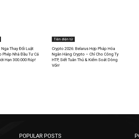
Tiền điện tử
: Nga Thay Đổi Luật
Crypto 2026: Belarus Hợp Pháp Hóa
o Phép Nhà Đầu Tư Cá
Ngân Hàng Crypto – Chỉ Cho Công Ty
ới Hạn 300.000 Rúp!
HTP, Siết Tuân Thủ & Kiểm Soát Dòng
Vốn!
POPULAR POSTS
P