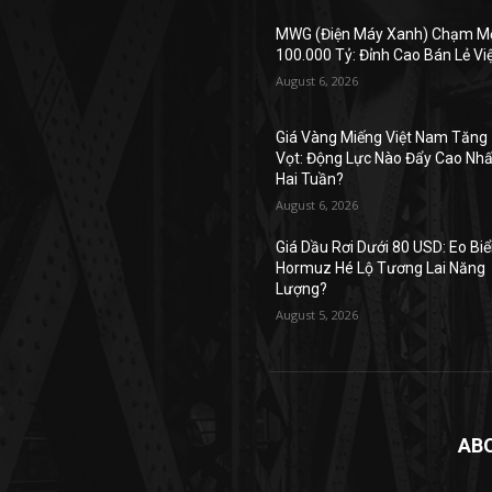
MWG (Điện Máy Xanh) Chạm M
100.000 Tỷ: Đỉnh Cao Bán Lẻ Vi
August 6, 2026
Giá Vàng Miếng Việt Nam Tăng
Vọt: Động Lực Nào Đẩy Cao Nhấ
Hai Tuần?
August 6, 2026
Giá Dầu Rơi Dưới 80 USD: Eo Bi
Hormuz Hé Lộ Tương Lai Năng
Lượng?
August 5, 2026
AB