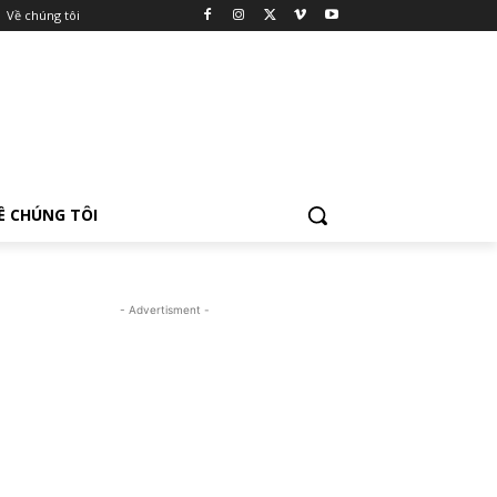
Về chúng tôi
Ề CHÚNG TÔI
- Advertisment -