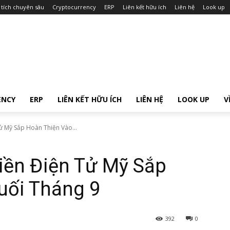
 tích chuyên sâu
Cryptocurrency
ERP
Liên kết hữu ích
Liên hệ
Look up
ENCY
ERP
LIÊN KẾT HỮU ÍCH
LIÊN HỆ
LOOK UP
V
ử Mỹ Sắp Hoàn Thiện Vào...
iền Điện Tử Mỹ Sắp
uối Tháng 9
392
0