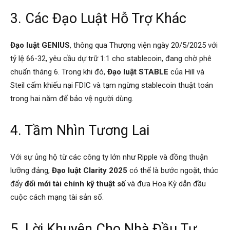
3. Các Đạo Luật Hỗ Trợ Khác
Đạo luật GENIUS
, thông qua Thượng viện ngày 20/5/2025 với
tỷ lệ 66-32, yêu cầu dự trữ 1:1 cho stablecoin, đang chờ phê
chuẩn tháng 6. Trong khi đó,
Đạo luật STABLE
của Hill và
Steil cấm khiếu nại FDIC và tạm ngừng stablecoin thuật toán
trong hai năm để bảo vệ người dùng.
4. Tầm Nhìn Tương Lai
Với sự ủng hộ từ các công ty lớn như Ripple và đồng thuận
lưỡng đảng,
Đạo luật Clarity 2025
có thể là bước ngoặt, thúc
đẩy
đổi mới tài chính kỹ thuật số
và đưa Hoa Kỳ dẫn đầu
cuộc cách mạng tài sản số.
5. Lời Khuyên Cho Nhà Đầu Tư