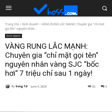
Trang chủ
Kinh doanh
VÀNG RUNG LẮC MẠNH: Chuyên gia "chỉ mặt
gọi tên" nguyên nhân...
Kinh doanh
VÀNG RUNG LẮC MẠNH:
Chuyên gia “chỉ mặt gọi tên”
nguyên nhân vàng SJC “bốc
hơi” 7 triệu chỉ sau 1 ngày!
By
Song Tử
June 9, 2026
82
0