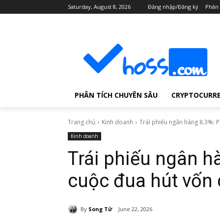
Saturday, August 8, 2026
Đăng nhập/Đăng ký
Phân 
PHÂN TÍCH CHUYÊN SÂU
CRYPTOCURR
Trang chủ
Kinh doanh
Trái phiếu ngân hàng 8.3%: Ph
Kinh doanh
Trái phiếu ngân h
cuộc đua hút vốn 
By
Song Tử
June 22, 2026