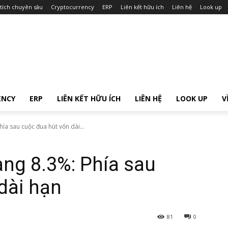
tích chuyên sâu
Cryptocurrency
ERP
Liên kết hữu ích
Liên hệ
Look up
ENCY
ERP
LIÊN KẾT HỮU ÍCH
LIÊN HỆ
LOOK UP
V
ía sau cuộc đua hút vốn dài...
àng 8.3%: Phía sau
dài hạn
81
0