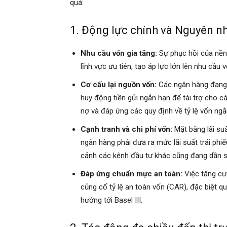
quả:
1. Động lực chính và Nguyên n
Nhu cầu vốn gia tăng:
Sự phục hồi của nền 
lĩnh vực ưu tiên, tạo áp lực lớn lên nhu cầu
Cơ cấu lại nguồn vốn:
Các ngân hàng đang 
huy động tiền gửi ngắn hạn để tài trợ cho c
nợ và đáp ứng các quy định về tỷ lệ vốn ng
Cạnh tranh và chi phí vốn:
Mặt bằng lãi su
ngân hàng phải đưa ra mức lãi suất trái phiế
cảnh các kênh đầu tư khác cũng đang dần sô
Đáp ứng chuẩn mực an toàn:
Việc tăng cư
củng cố tỷ lệ an toàn vốn (CAR), đặc biệt qu
hướng tới Basel III.