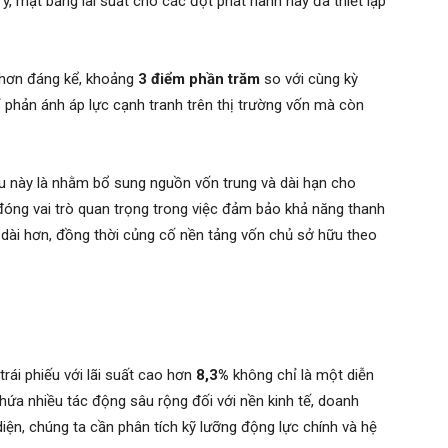
ý, mặt bằng lãi suất cho các đợt phát hành này đã thiết lập
o hơn đáng kể, khoảng
3 điểm phần trăm
so với cùng kỳ
phản ánh áp lực cạnh tranh trên thị trường vốn mà còn
ếu này là nhằm bổ sung nguồn vốn trung và dài hạn cho
óng vai trò quan trọng trong việc đảm bảo khả năng thanh
n dài hơn, đồng thời củng cố nền tảng vốn chủ sở hữu theo
rái phiếu với lãi suất cao hơn
8,3%
không chỉ là một diễn
hứa nhiều tác động sâu rộng đối với nền kinh tế, doanh
diện, chúng ta cần phân tích kỹ lưỡng động lực chính và hệ