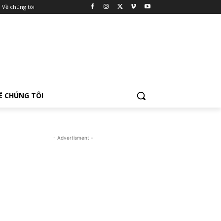
Về chúng tôi
Ề CHÚNG TÔI
- Advertisment -