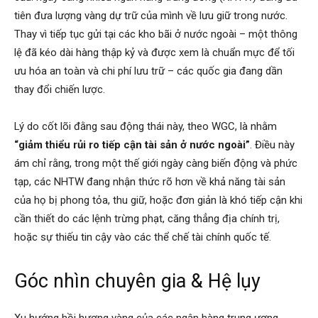
tiên đưa lượng vàng dự trữ của mình về lưu giữ trong nước.
Thay vì tiếp tục gửi tại các kho bãi ở nước ngoài – một thông
lệ đã kéo dài hàng thập kỷ và được xem là chuẩn mực để tối
ưu hóa an toàn và chi phí lưu trữ – các quốc gia đang dần
thay đổi chiến lược.
Lý do cốt lõi đằng sau động thái này, theo WGC, là nhằm
“giảm thiểu rủi ro tiếp cận tài sản ở nước ngoài”
. Điều này
ám chỉ rằng, trong một thế giới ngày càng biến động và phức
tạp, các NHTW đang nhận thức rõ hơn về khả năng tài sản
của họ bị phong tỏa, thu giữ, hoặc đơn giản là khó tiếp cận khi
cần thiết do các lệnh trừng phạt, căng thẳng địa chính trị,
hoặc sự thiếu tin cậy vào các thể chế tài chính quốc tế.
Góc nhìn chuyên gia & Hệ lụy
Xu hướng hồi hương vàng của các ngân hàng trung ương