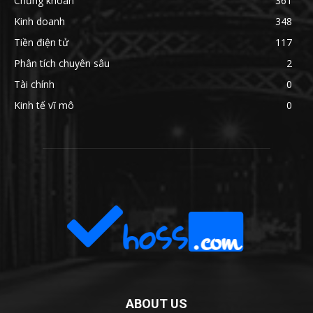
Chứng khoán
361
Kinh doanh
348
Tiền điện tử
117
Phân tích chuyên sâu
2
Tài chính
0
Kinh tế vĩ mô
0
ABOUT US