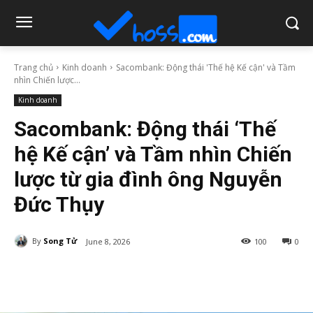
Trang chủ
Kinh doanh
Sacombank: Động thái 'Thế hệ Kế cận' và Tầm
nhìn Chiến lược...
Kinh doanh
Sacombank: Động thái ‘Thế
hệ Kế cận’ và Tầm nhìn Chiến
lược từ gia đình ông Nguyễn
Đức Thụy
By
Song Tử
June 8, 2026
100
0