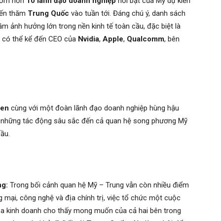
 gồm hơn
10 lãnh đạo doanh nghiệp
nổi bật của Mỹ dự kiến
yến thăm
Trung Quốc
vào tuần tới. Đáng chú ý, danh sách
m ảnh hưởng lớn trong nền kinh tế toàn cầu, đặc biệt là
ểu có thể kể đến CEO của
Nvidia
,
Apple
,
Qualcomm
, bên
den
cùng với một đoàn lãnh đạo doanh nghiệp hùng hậu
ra những tác động sâu sắc đến cả quan hệ song phương Mỹ
cầu.
ng:
Trong bối cảnh quan hệ Mỹ – Trung vẫn còn nhiều điểm
g mại, công nghệ và địa chính trị, việc tổ chức một cuộc
hoa kinh doanh cho thấy mong muốn của cả hai bên trong