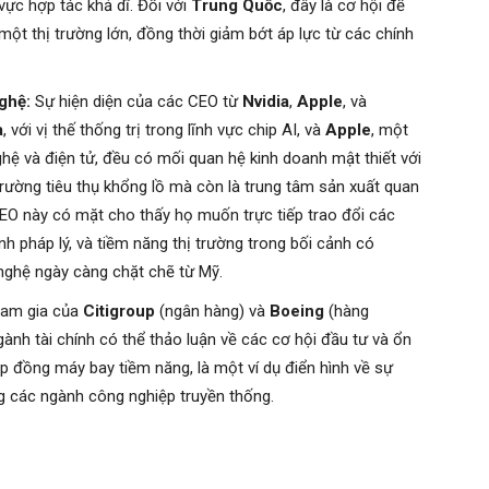
 vực hợp tác khả dĩ. Đối với
Trung Quốc
, đây là cơ hội để
một thị trường lớn, đồng thời giảm bớt áp lực từ các chính
ghệ:
Sự hiện diện của các CEO từ
Nvidia
,
Apple
, và
a
, với vị thế thống trị trong lĩnh vực chip AI, và
Apple
, một
ghệ và điện tử, đều có mối quan hệ kinh doanh mật thiết với
trường tiêu thụ khổng lồ mà còn là trung tâm sản xuất quan
EO này có mặt cho thấy họ muốn trực tiếp trao đổi các
nh pháp lý, và tiềm năng thị trường trong bối cảnh có
nghệ ngày càng chặt chẽ từ Mỹ.
am gia của
Citigroup
(ngân hàng) và
Boeing
(hàng
nh tài chính có thể thảo luận về các cơ hội đầu tư và ổn
ợp đồng máy bay tiềm năng, là một ví dụ điển hình về sự
ng các ngành công nghiệp truyền thống.