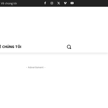
Về chúng tôi
Ề CHÚNG TÔI
- Advertisment -