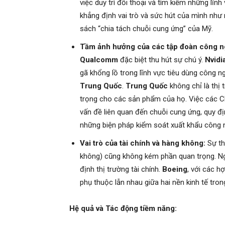
việc duy trì đối thoại và tìm kiếm những lĩnh
khẳng định vai trò và sức hút của mình như 
sách “chia tách chuỗi cung ứng” của Mỹ.
Tầm ảnh hưởng của các tập đoàn công n
Qualcomm
đặc biệt thu hút sự chú ý.
Nvidi
gã khổng lồ trong lĩnh vực tiêu dùng công n
Trung Quốc
.
Trung Quốc
không chỉ là thị 
trọng cho các sản phẩm của họ. Việc các C
vấn đề liên quan đến chuỗi cung ứng, quy đị
những biện pháp kiểm soát xuất khẩu công 
Vai trò của tài chính và hàng không:
Sự th
không) cũng không kém phần quan trọng. Ngà
định thị trường tài chính.
Boeing
, với các h
phụ thuộc lẫn nhau giữa hai nền kinh tế tro
Hệ quả và Tác động tiềm năng: