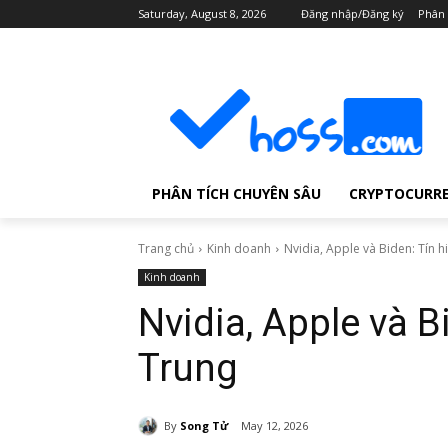
Saturday, August 8, 2026
Đăng nhập/Đăng ký
Phân 
PHÂN TÍCH CHUYÊN SÂU
CRYPTOCURR
Trang chủ
Kinh doanh
Nvidia, Apple và Biden: Tín h
Kinh doanh
Nvidia, Apple và B
Trung
By
Song Tử
May 12, 2026