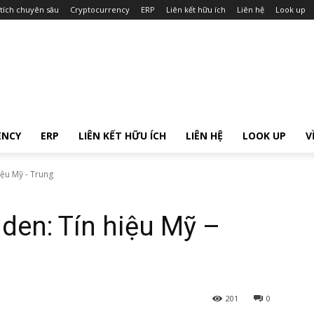
tích chuyên sâu
Cryptocurrency
ERP
Liên kết hữu ích
Liên hệ
Look up
ENCY
ERP
LIÊN KẾT HỮU ÍCH
LIÊN HỆ
LOOK UP
V
iệu Mỹ - Trung
iden: Tín hiệu Mỹ –
201
0