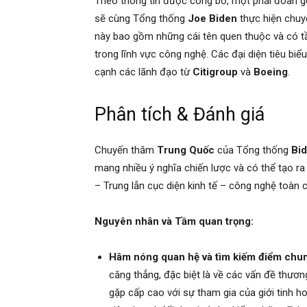
Theo thông tin được công bố, một phái đoàn
sẽ cùng Tổng thống
Joe Biden
thực hiện chu
này bao gồm những cái tên quen thuộc và có tầ
trong lĩnh vực công nghệ. Các đại diện tiêu bi
cạnh các lãnh đạo từ
Citigroup
và
Boeing
.
Phân tích & Đánh giá
Chuyến thăm
Trung Quốc
của Tổng thống
Bi
mang nhiều ý nghĩa chiến lược và có thể tạo 
– Trung lẫn cục diện kinh tế – công nghệ toàn 
Nguyên nhân và Tầm quan trọng:
Hâm nóng quan hệ và tìm kiếm điểm chu
căng thẳng, đặc biệt là về các vấn đề thươn
gặp cấp cao với sự tham gia của giới tinh 