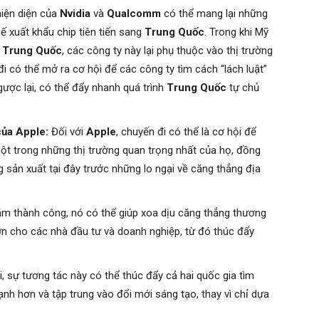
iện diện của
Nvidia
và
Qualcomm
có thể mang lại những
ế xuất khẩu chip tiên tiến sang
Trung Quốc
. Trong khi Mỹ
a
Trung Quốc
, các công ty này lại phụ thuộc vào thị trường
i có thể mở ra cơ hội để các công ty tìm cách “lách luật”
gược lại, có thể đẩy nhanh quá trình
Trung Quốc
tự chủ
của Apple:
Đối với
Apple
, chuyến đi có thể là cơ hội để
một trong những thị trường quan trọng nhất của họ, đồng
 sản xuất tại đây trước những lo ngại về căng thẳng địa
m thành công, nó có thể giúp xoa dịu căng thẳng thương
ơn cho các nhà đầu tư và doanh nghiệp, từ đó thúc đẩy
i, sự tương tác này có thể thúc đẩy cả hai quốc gia tìm
h hơn và tập trung vào đổi mới sáng tạo, thay vì chỉ dựa