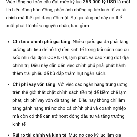
Việc tổng nợ toàn cầu đạt mức kỷ lục
353.000 tỷ USD
là một
tín hiệu đáng báo động, phản ánh những áp lực kinh tế và tài
chính mà thế giới đang đối mặt. Sự gia tăng nợ này có thể
xuất phát từ nhiều nguyên nhân, bao gồm:
Chi tiêu chính phủ gia tăng:
Nhiều quốc gia đã phải tăng
cường chi tiêu để hỗ trợ nền kinh tế trong bối cảnh các cú
sốc như đại dịch COVID-19, lạm phát, và các xung đột địa
chính trị. Điều này dẫn đến việc chính phủ phải phát hành
thêm trái phiếu để bù đắp thâm hụt ngân sách.
Chi phí vay vốn tăng:
Với việc các ngân hàng trung ương
trên thế giới thắt chặt chính sách tiền tệ để kiềm chế lạm
phát, chi phí vay vốn đã tăng lên. Điều này không chỉ làm
tăng gánh nặng trả nợ cho cả chính phủ và doanh nghiệp
mà còn có thể cản trở hoạt động đầu tư và tăng trưởng
kinh tế.
Rủi ro tài chính và kinh tế:
Mức nợ cao kỷ lục làm gia