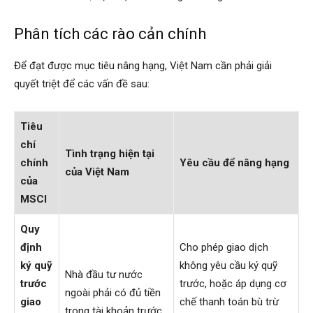
Phân tích các rào cản chính
Để đạt được mục tiêu nâng hạng, Việt Nam cần phải giải
quyết triệt để các vấn đề sau:
Tiêu
chí
Tình trạng hiện tại
chính
Yêu cầu để nâng hạng
của Việt Nam
của
MSCI
Quy
định
Cho phép giao dịch
ký quỹ
không yêu cầu ký quỹ
Nhà đầu tư nước
trước
trước, hoặc áp dụng cơ
ngoài phải có đủ tiền
giao
chế thanh toán bù trừ
trong tài khoản trước