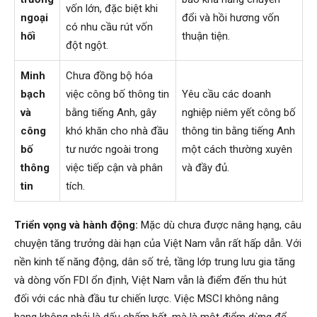
vốn lớn, đặc biệt khi
ngoại
đổi và hồi hương vốn
có nhu cầu rút vốn
hối
thuận tiện.
đột ngột.
Minh
Chưa đồng bộ hóa
bạch
việc công bố thông tin
Yêu cầu các doanh
và
bằng tiếng Anh, gây
nghiệp niêm yết công bố
công
khó khăn cho nhà đầu
thông tin bằng tiếng Anh
bố
tư nước ngoài trong
một cách thường xuyên
thông
việc tiếp cận và phân
và đầy đủ.
tin
tích.
Triển vọng và hành động:
Mặc dù chưa được nâng hạng, câu
chuyện tăng trưởng dài hạn của Việt Nam vẫn rất hấp dẫn. Với
nền kinh tế năng động, dân số trẻ, tầng lớp trung lưu gia tăng
và dòng vốn FDI ổn định, Việt Nam vẫn là điểm đến thu hút
đối với các nhà đầu tư chiến lược. Việc MSCI không nâng
hạng không phải là dấu chấm hết, mà là một điểm dừng để