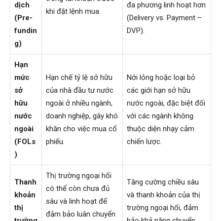
dịch
đa phương linh hoạt hơn
khi đặt lệnh mua.
(Pre-
(Delivery vs. Payment –
fundin
DVP).
g)
Hạn
mức
Hạn chế tỷ lệ sở hữu
Nới lỏng hoặc loại bỏ
sở
của nhà đầu tư nước
các giới hạn sở hữu
hữu
ngoài ở nhiều ngành,
nước ngoài, đặc biệt đối
nước
doanh nghiệp, gây khó
với các ngành không
ngoài
khăn cho việc mua cổ
thuộc diện nhạy cảm
(FOLs
phiếu.
chiến lược.
)
Thị trường ngoại hối
Thanh
Tăng cường chiều sâu
có thể còn chưa đủ
khoản
và thanh khoản của thị
sâu và linh hoạt để
thị
trường ngoại hối, đảm
đảm bảo luân chuyển
trường
bảo khả năng chuyển