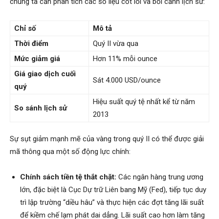
chúng ta cần phân tích các số liệu cốt lõi và bối cảnh lịch sử:
Chỉ số
Mô tả
Thời điểm
Quý II vừa qua
Mức giảm giá
Hơn 11% mỗi ounce
Giá giao dịch cuối
Sát 4.000 USD/ounce
quý
Hiệu suất quý tệ nhất kể từ năm
So sánh lịch sử
2013
Sự sụt giảm mạnh mẽ của vàng trong quý II có thể được giải
mã thông qua một số động lực chính:
Chính sách tiền tệ thắt chặt:
Các ngân hàng trung ương
lớn, đặc biệt là Cục Dự trữ Liên bang Mỹ (Fed), tiếp tục duy
trì lập trường “diều hâu” và thực hiện các đợt tăng lãi suất
để kiềm chế lạm phát dai dẳng. Lãi suất cao hơn làm tăng