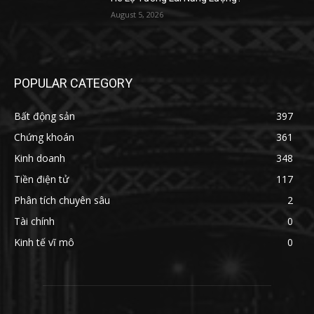
August 5, 2026
POPULAR CATEGORY
Bất động sản
397
Chứng khoán
361
Kinh doanh
348
Tiền điện tử
117
Phân tích chuyên sâu
2
Tài chính
0
Kinh tế vĩ mô
0