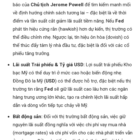
báo của
Chủ tịch Jerome Powell
để tìm kiếm manh mối
về định hướng chính sách tương lai – đặc biệt là về thời
điểm và tần suất cắt giảm lãi suất tiềm năng. Nếu
Fed
phát tín hiệu cứng rắn (hawkish) hơn dự kiến, thị trường có
thể điều chỉnh nhẹ. Ngược lại, tín hiệu ôn hòa (dovish) có
thể thúc đẩy tâm lý nhà đầu tư, đặc biệt là đối với các cổ
phiếu tăng trưởng.
Lãi suất Trái phiếu & Tỷ giá USD:
Lợi suất trái phiếu Kho
bạc Mỹ có thể duy trì ở mức cao hoặc biến động nhẹ.
Đồng Đô la Mỹ (
USD
) có thể được hỗ trợ, đặc biệt nếu thị
trường tin rằng
Fed
sẽ giữ lãi suất cao lâu hơn các ngân
hàng trung ương lớn khác, tạo ra chênh lệch lãi suất hấp
dẫn và dòng vốn tiếp tục chảy về Mỹ.
Bất động sản:
Đối với thị trường bất động sản, việc giữ
nguyên lãi suất đồng nghĩa với việc chi phí vay mua nhà
(mortgage rates) và chi phí vốn cho các nhà phát triển vẫn