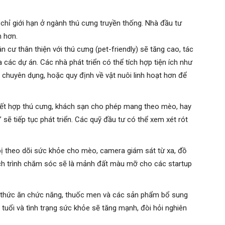
hỉ giới hạn ở ngành thú cưng truyền thống. Nhà đầu tư
n hơn.
 cư thân thiện với thú cưng (pet-friendly) sẽ tăng cao, tác
a các dự án. Các nhà phát triển có thể tích hợp tiện ích như
 chuyên dụng, hoặc quy định về vật nuôi linh hoạt hơn để
kết hợp thú cưng, khách sạn cho phép mang theo mèo, hay
ẽ tiếp tục phát triển. Các quỹ đầu tư có thể xem xét rót
 bị theo dõi sức khỏe cho mèo, camera giám sát từ xa, đồ
ịch trình chăm sóc sẽ là mảnh đất màu mỡ cho các startup
thức ăn chức năng, thuốc men và các sản phẩm bổ sung
tuổi và tình trạng sức khỏe sẽ tăng mạnh, đòi hỏi nghiên