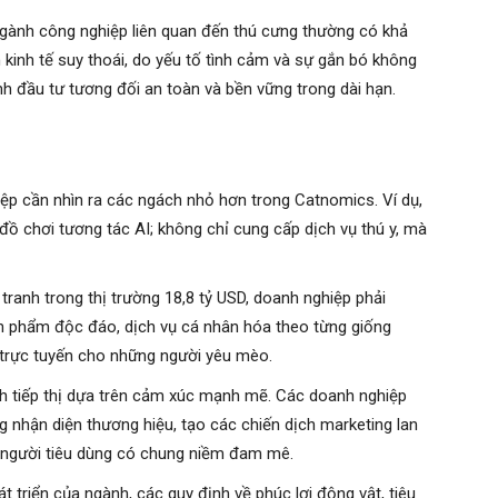
ành công nghiệp liên quan đến thú cưng thường có khả
 kinh tế suy thoái, do yếu tố tình cảm và sự gắn bó không
nh đầu tư tương đối an toàn và bền vững trong dài hạn.
p cần nhìn ra các ngách nhỏ hơn trong Catnomics. Ví dụ,
đồ chơi tương tác AI; không chỉ cung cấp dịch vụ thú y, mà
tranh trong thị trường 18,8 tỷ USD, doanh nghiệp phải
ản phẩm độc đáo, dịch vụ cá nhân hóa theo từng giống
 trực tuyến cho những người yêu mèo.
 tiếp thị dựa trên cảm xúc mạnh mẽ. Các doanh nghiệp
 nhận diện thương hiệu, tạo các chiến dịch marketing lan
n người tiêu dùng có chung niềm đam mê.
t triển của ngành, các quy định về phúc lợi động vật, tiêu