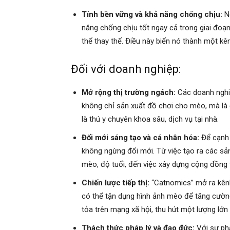
Tính bền vững và khả năng chống chịu:
Ng
năng chống chịu tốt ngay cả trong giai đoạn
thể thay thế. Điều này biến nó thành một kê
Đối với doanh nghiệp:
Mở rộng thị trường ngách:
Các doanh nghiệ
không chỉ sản xuất đồ chơi cho mèo, mà là 
là thú y chuyên khoa sâu, dịch vụ tại nhà.
Đổi mới sáng tạo và cá nhân hóa:
Để cạnh 
không ngừng đổi mới. Từ việc tạo ra các s
mèo, độ tuổi, đến việc xây dựng cộng đồng
Chiến lược tiếp thị:
“Catnomics” mở ra kênh
có thể tận dụng hình ảnh mèo để tăng cường
tỏa trên mạng xã hội, thu hút một lượng lớ
Thách thức pháp lý và đạo đức:
Với sự phá