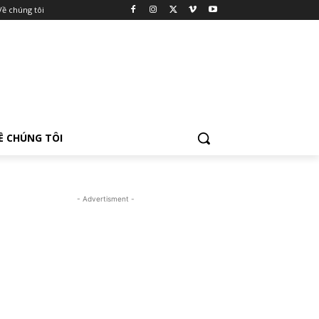
Về chúng tôi
Ề CHÚNG TÔI
- Advertisment -