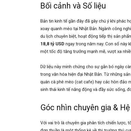
Bối cảnh và Số liệu
Bản tin kinh tế gần đây đã gây chú ý khi phác 
xoay quanh mèo tại Nhật Bản. Ngành công nghi
du lịch chuyên biệt, hoạt động tiếp thị sản p
18,8 tỷ USD
ngay trong năm nay. Con số này k
một tốc độ tăng trưởng mạnh mẽ, vượt xa nhiề
Dữ liệu này minh chứng cho sự gắn bó ngày càn
trong văn hóa hiện đại Nhật Bản. Từ những s
quán cà phê mèo (cat cafe) hay các hòn đảo m
sinh thái kinh tế năng động và đầy sức sống,
Góc nhìn chuyên gia & Hệ 
Với vai trò là chuyên gia phân tích chiến lược,
đơn thuần là một thống kê về thị trường thú c