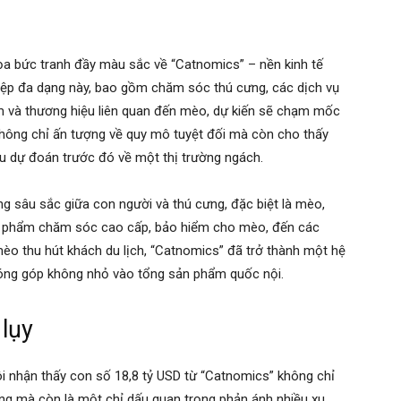
họa bức tranh đầy màu sắc về “Catnomics” – nền kinh tế
ệp đa dạng này, bao gồm chăm sóc thú cưng, các dịch vụ
hẩm và thương hiệu liên quan đến mèo, dự kiến sẽ chạm mốc
hông chỉ ấn tượng về quy mô tuyệt đối mà còn cho thấy
u dự đoán trước đó về một thị trường ngách.
g sâu sắc giữa con người và thú cưng, đặc biệt là mèo,
ản phẩm chăm sóc cao cấp, bảo hiểm cho mèo, đến các
èo thu hút khách du lịch, “Catnomics” đã trở thành một hệ
 đóng góp không nhỏ vào tổng sản phẩm quốc nội.
lụy
 tôi nhận thấy con số 18,8 tỷ USD từ “Catnomics” không chỉ
ưng mà còn là một chỉ dấu quan trọng phản ánh nhiều xu