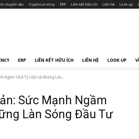
ích chuyên sâu
Cryptocurrency
ERP
Liên kết hữu ích
Liên hệ
Look up
ENCY
ERP
LIÊN KẾT HỮU ÍCH
LIÊN HỆ
LOOK UP
V
nh Ngầm 18,8 Tỷ USD và Những Làn...
Bản: Sức Mạnh Ngầm
hững Làn Sóng Đầu Tư