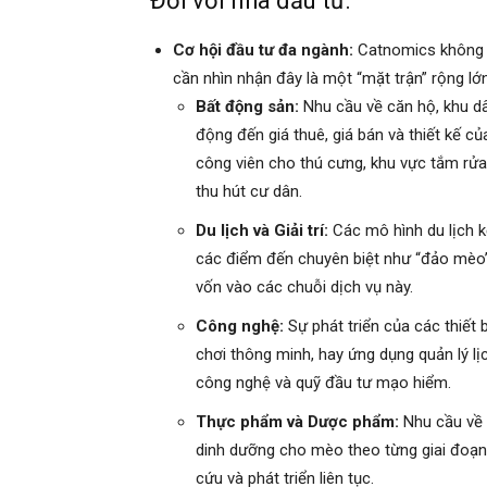
Đối với nhà đầu tư:
Cơ hội đầu tư đa ngành:
Catnomics không c
cần nhìn nhận đây là một “mặt trận” rộng lớ
Bất động sản:
Nhu cầu về căn hộ, khu dân
động đến giá thuê, giá bán và thiết kế củ
công viên cho thú cưng, khu vực tắm rửa
thu hút cư dân.
Du lịch và Giải trí:
Các mô hình du lịch 
các điểm đến chuyên biệt như “đảo mèo” s
vốn vào các chuỗi dịch vụ này.
Công nghệ:
Sự phát triển của các thiết
chơi thông minh, hay ứng dụng quản lý l
công nghệ và quỹ đầu tư mạo hiểm.
Thực phẩm và Dược phẩm:
Nhu cầu về 
dinh dưỡng cho mèo theo từng giai đoạn 
cứu và phát triển liên tục.