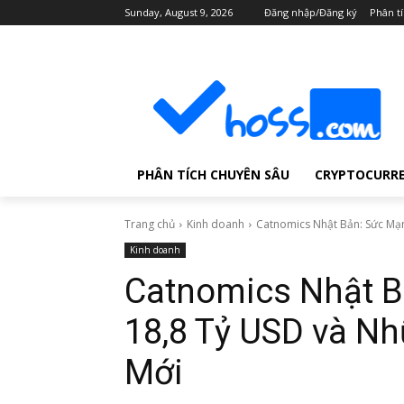
Sunday, August 9, 2026
Đăng nhập/Đăng ký
Phân t
PHÂN TÍCH CHUYÊN SÂU
CRYPTOCURR
Trang chủ
Kinh doanh
Catnomics Nhật Bản: Sức Mạ
Kinh doanh
Catnomics Nhật 
18,8 Tỷ USD và N
Mới