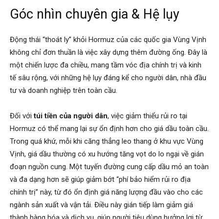
Góc nhìn chuyên gia & Hệ lụy
Động thái “thoát ly” khỏi Hormuz của các quốc gia Vùng Vịnh
không chỉ đơn thuần là việc xây dựng thêm đường ống. Đây là
một chiến lược đa chiều, mang tầm vóc địa chính trị và kinh
tế sâu rộng, với những hệ lụy đáng kể cho người dân, nhà đầu
tư và doanh nghiệp trên toàn cầu.
Đối với
túi tiền của người dân
, việc giảm thiểu rủi ro tại
Hormuz có thể mang lại sự ổn định hơn cho giá dầu toàn cầu.
Trong quá khứ, mỗi khi căng thẳng leo thang ở khu vực Vùng
Vịnh, giá dầu thường có xu hướng tăng vọt do lo ngại về gián
đoạn nguồn cung. Một tuyến đường cung cấp dầu mỏ an toàn
và đa dạng hơn sẽ giúp giảm bớt “phí bảo hiểm rủi ro địa
chính trị” này, từ đó ổn định giá năng lượng đầu vào cho các
ngành sản xuất và vận tải. Điều này gián tiếp làm giảm giá
thành hàng hóa và dịch vụ, giúp người tiêu dùng hưởng lợi từ