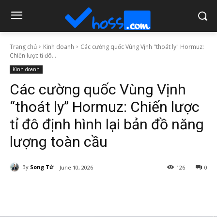
Trang chủ
Kinh doanh
Các cường quốc Vùng Vịnh "thoát ly" Hormuz:
Chiến lược tỉ đô...
Kinh doanh
Các cường quốc Vùng Vịnh
“thoát ly” Hormuz: Chiến lược
tỉ đô định hình lại bản đồ năng
lượng toàn cầu
By
Song Tử
June 10, 2026
126
0