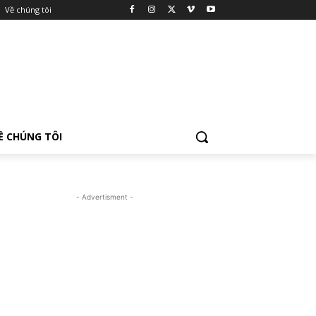
Về chúng tôi
Ề CHÚNG TÔI
- Advertisment -