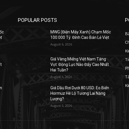
POPULAR POSTS
P
ốc
MWG (Điện Máy Xanh) Chạm Mốc
B
ệt
100.000 Tỷ: Đỉnh Cao Bán Lẻ Việt
C
August 6, 2026
K
Ti
Giá Vàng Miếng Việt Nam Tăng
t
Vọt: Động Lực Nào Đẩy Cao Nhất
Ph
Hai Tuần?
Tà
August 6, 2026
Ki
ển
Giá Dầu Rơi Dưới 80 USD: Eo Biển
Hormuz Hé Lộ Tương Lai Năng
Lượng?
August 5, 2026