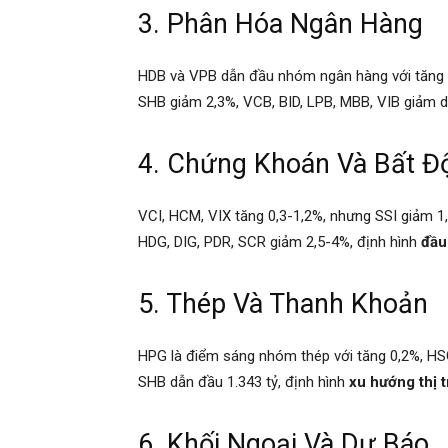
3. Phân Hóa Ngân Hàng
HDB và VPB dẫn đầu nhóm ngân hàng với tăng 2
SHB giảm 2,3%, VCB, BID, LPB, MBB, VIB giảm d
4. Chứng Khoán Và Bất Đ
VCI, HCM, VIX tăng 0,3-1,2%, nhưng SSI giảm 1,
HDG, DIG, PDR, SCR giảm 2,5-4%, định hình
đầu
5. Thép Và Thanh Khoản
HPG là điểm sáng nhóm thép với tăng 0,2%, HSG
SHB dẫn đầu 1.343 tỷ, định hình
xu hướng thị 
6. Khối Ngoại Và Dự Báo