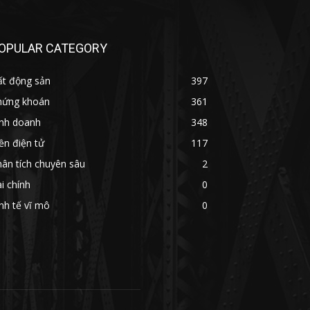
OPULAR CATEGORY
ất động sản
397
hứng khoán
361
inh doanh
348
ền điện tử
117
ân tích chuyên sâu
2
i chính
0
nh tế vĩ mô
0