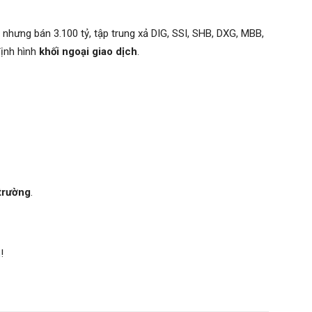
 nhưng bán 3.100 tỷ, tập trung xả DIG, SSI, SHB, DXG, MBB,
định hình
khối ngoại giao dịch
.
 trường
.
m
!