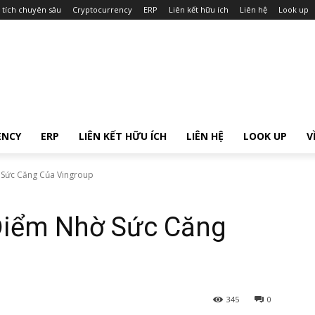
 tích chuyên sâu
Cryptocurrency
ERP
Liên kết hữu ích
Liên hệ
Look up
ENCY
ERP
LIÊN KẾT HỮU ÍCH
LIÊN HỆ
LOOK UP
V
 Sức Căng Của Vingroup
Điểm Nhờ Sức Căng
345
0