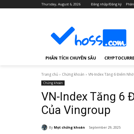
Thursday, August 6, 2026
Đăng nhập/Đăng ký
Phân
PHÂN TÍCH CHUYÊN SÂU
CRYPTOCURR
Trang chủ
Chứng khoán
VN-Index Tăng 6 Điểm Nhờ
Chứng khoán
VN-Index Tăng 6 
Của Vingroup
By
Mọt chứng khoán
September 29, 2025