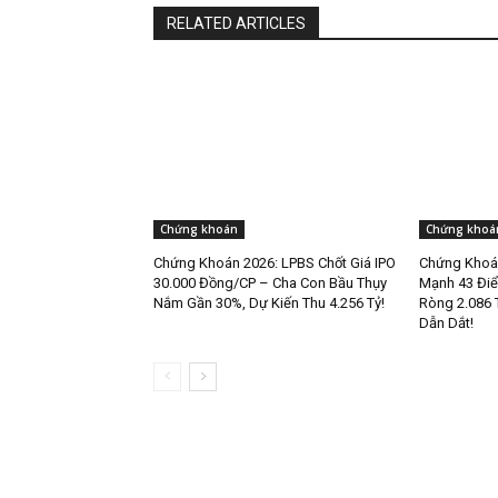
RELATED ARTICLES
Chứng khoán
Chứng khoá
Chứng Khoán 2026: LPBS Chốt Giá IPO
Chứng Khoán
30.000 Đồng/CP – Cha Con Bầu Thụy
Mạnh 43 Điể
Nắm Gần 30%, Dự Kiến Thu 4.256 Tỷ!
Ròng 2.086 
Dẫn Dắt!