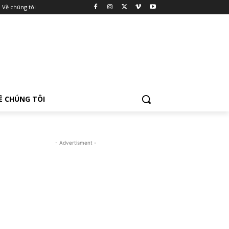
Về chúng tôi
Ề CHÚNG TÔI
- Advertisment -