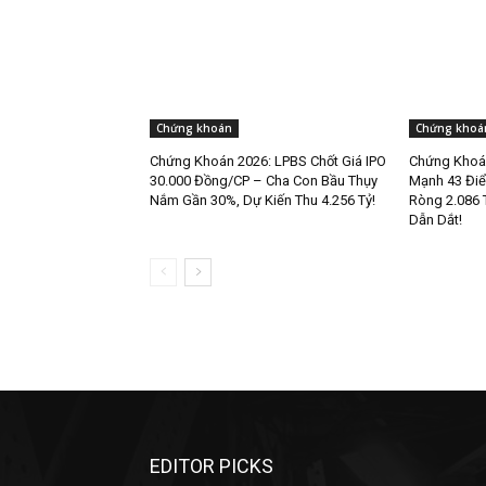
Chứng khoán
Chứng khoá
Chứng Khoán 2026: LPBS Chốt Giá IPO
Chứng Khoán
30.000 Đồng/CP – Cha Con Bầu Thụy
Mạnh 43 Điể
Nắm Gần 30%, Dự Kiến Thu 4.256 Tỷ!
Ròng 2.086 
Dẫn Dắt!
EDITOR PICKS