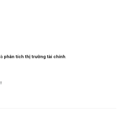
và
phân tích thị trường tài chính
.
m
!