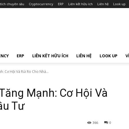
tích chuyên sâu
Cryptocurrency
ERP
Liên kết hữu ích
Liên hệ
Look up
ENCY
ERP
LIÊN KẾT HỮU ÍCH
LIÊN HỆ
LOOK UP
V
: Cơ Hội Và Rủi Ro Cho Nhà...
 Tăng Mạnh: Cơ Hội Và
ầu Tư
366
0