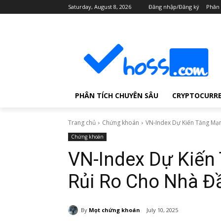
Saturday, August 8, 2026
Đăng nhập/Đăng ký
Phân 
PHÂN TÍCH CHUYÊN SÂU
CRYPTOCURR
Trang chủ
Chứng khoán
VN-Index Dự Kiến Tăng Mạnh
Chứng khoán
VN-Index Dự Kiến
Rủi Ro Cho Nhà Đ
By
Mọt chứng khoán
July 10, 2025