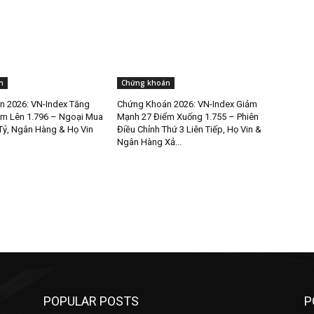
n
Chứng khoán
 2026: VN-Index Tăng
Chứng Khoán 2026: VN-Index Giảm
m Lên 1.796 – Ngoại Mua
Mạnh 27 Điểm Xuống 1.755 – Phiên
Tỷ, Ngân Hàng & Họ Vin
Điều Chỉnh Thứ 3 Liên Tiếp, Họ Vin &
Ngân Hàng Xả...
POPULAR POSTS
P