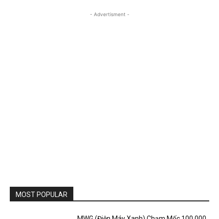
- Advertisment -
MOST POPULAR
MWG (Điện Máy Xanh) Chạm Mốc 100.000