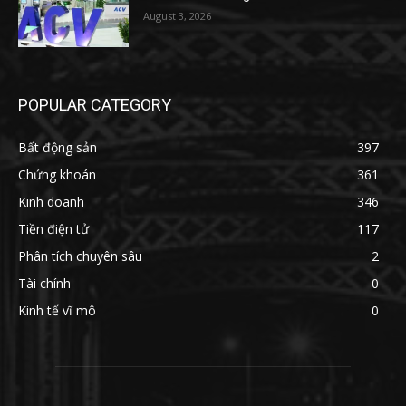
August 3, 2026
POPULAR CATEGORY
Bất động sản
397
Chứng khoán
361
Kinh doanh
346
Tiền điện tử
117
Phân tích chuyên sâu
2
Tài chính
0
Kinh tế vĩ mô
0