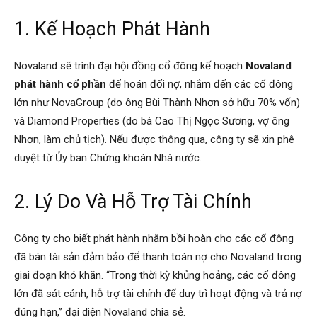
1. Kế Hoạch Phát Hành
Novaland sẽ trình đại hội đồng cổ đông kế hoạch
Novaland
phát hành cổ phần
để hoán đổi nợ, nhắm đến các cổ đông
lớn như NovaGroup (do ông Bùi Thành Nhơn sở hữu 70% vốn)
và Diamond Properties (do bà Cao Thị Ngọc Sương, vợ ông
Nhơn, làm chủ tịch). Nếu được thông qua, công ty sẽ xin phê
duyệt từ Ủy ban Chứng khoán Nhà nước.
2. Lý Do Và Hỗ Trợ Tài Chính
Công ty cho biết phát hành nhằm bồi hoàn cho các cổ đông
đã bán tài sản đảm bảo để thanh toán nợ cho Novaland trong
giai đoạn khó khăn. “Trong thời kỳ khủng hoảng, các cổ đông
lớn đã sát cánh, hỗ trợ tài chính để duy trì hoạt động và trả nợ
đúng hạn,” đại diện Novaland chia sẻ.