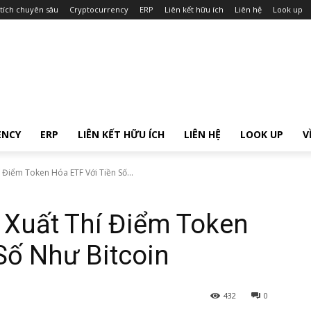
tích chuyên sâu
Cryptocurrency
ERP
Liên kết hữu ích
Liên hệ
Look up
ENCY
ERP
LIÊN KẾT HỮU ÍCH
LIÊN HỆ
LOOK UP
V
 Điểm Token Hóa ETF Với Tiền Số...
 Xuất Thí Điểm Token
Số Như Bitcoin
432
0