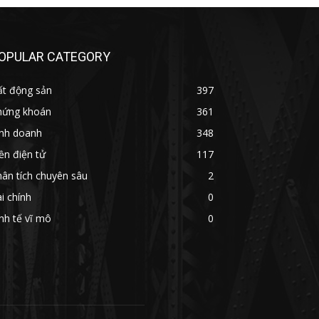
OPULAR CATEGORY
ất động sản
397
hứng khoán
361
inh doanh
348
ền điện tử
117
ân tích chuyên sâu
2
i chính
0
nh tế vĩ mô
0