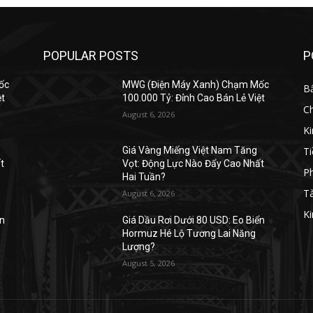
POPULAR POSTS
P
ốc
MWG (Điện Máy Xanh) Chạm Mốc
B
ệt
100.000 Tỷ: Đỉnh Cao Bán Lẻ Việt
C
August 6, 2026
K
Ti
Giá Vàng Miếng Việt Nam Tăng
t
Vọt: Động Lực Nào Đẩy Cao Nhất
Ph
Hai Tuần?
Tà
August 6, 2026
Ki
ển
Giá Dầu Rơi Dưới 80 USD: Eo Biển
Hormuz Hé Lộ Tương Lai Năng
Lượng?
August 5, 2026