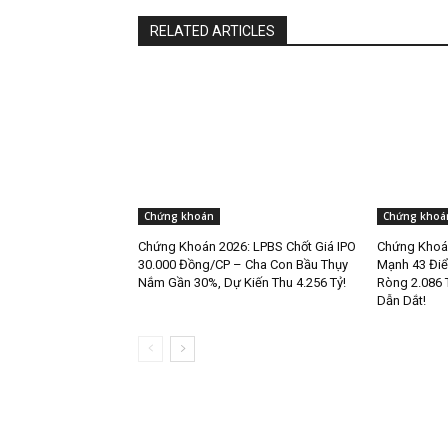
RELATED ARTICLES
Chứng khoán
Chứng khoá
Chứng Khoán 2026: LPBS Chốt Giá IPO
Chứng Khoán
30.000 Đồng/CP – Cha Con Bầu Thụy
Mạnh 43 Điể
Nắm Gần 30%, Dự Kiến Thu 4.256 Tỷ!
Ròng 2.086 
Dẫn Dắt!