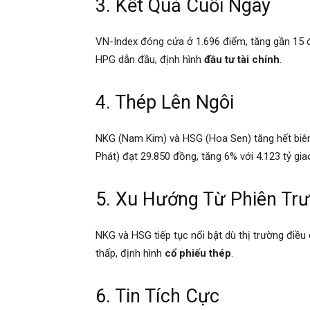
3. Kết Quả Cuối Ngày
VN-Index đóng cửa ở 1.696 điểm, tăng gần 15 đ
HPG dẫn đầu, định hình
đầu tư tài chính
.
4. Thép Lên Ngôi
NKG (Nam Kim) và HSG (Hoa Sen) tăng hết biên 
Phát) đạt 29.850 đồng, tăng 6% với 4.123 tỷ gia
5. Xu Hướng Từ Phiên Tr
NKG và HSG tiếp tục nổi bật dù thị trường điều 
thấp, định hình
cổ phiếu thép
.
6. Tin Tích Cực