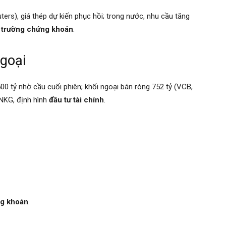
rs), giá thép dự kiến phục hồi; trong nước, nhu cầu tăng
ị trường chứng khoán
.
goại
0 tỷ nhờ cầu cuối phiên; khối ngoại bán ròng 752 tỷ (VCB,
NKG, định hình
đầu tư tài chính
.
ng khoán
.