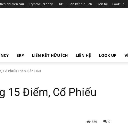
tích chuyên sâu
Cryptocurrency
ERP
Liên kết hữu ích
Liên hệ
Look up
ENCY
ERP
LIÊN KẾT HỮU ÍCH
LIÊN HỆ
LOOK UP
V
, Cổ Phiếu Thép Dẫn Đầu
 15 Điểm, Cổ Phiếu
359
0