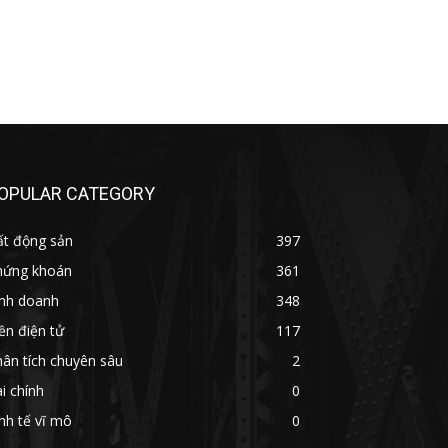
OPULAR CATEGORY
ất động sản
397
hứng khoán
361
inh doanh
348
ền điện tử
117
ân tích chuyên sâu
2
i chính
0
nh tế vĩ mô
0