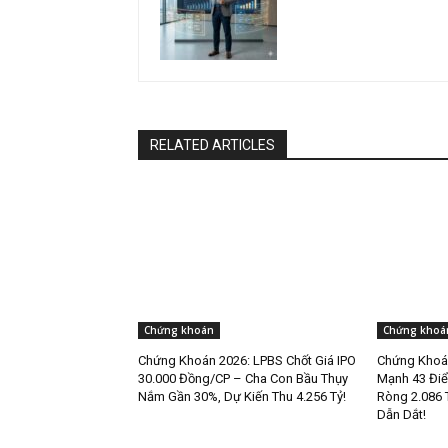
RELATED ARTICLES
Chứng khoán
Chứng khoá
Chứng Khoán 2026: LPBS Chốt Giá IPO
Chứng Khoán
30.000 Đồng/CP – Cha Con Bầu Thụy
Mạnh 43 Điể
Nắm Gần 30%, Dự Kiến Thu 4.256 Tỷ!
Ròng 2.086 
Dẫn Dắt!