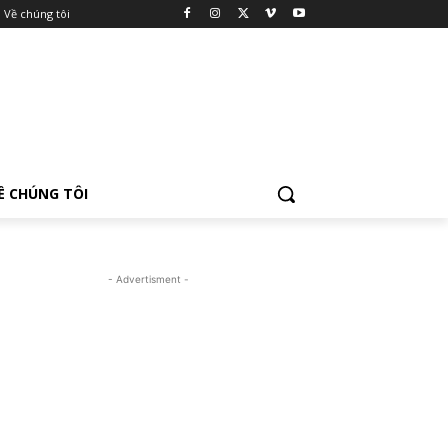
Về chúng tôi
Ề CHÚNG TÔI
- Advertisment -