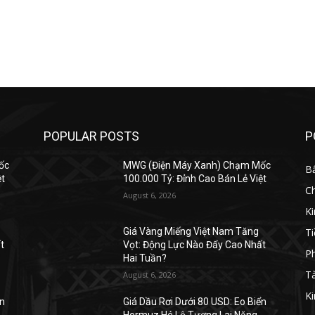
POPULAR POSTS
P
ốc
MWG (Điện Máy Xanh) Chạm Mốc
B
ệt
100.000 Tỷ: Đỉnh Cao Bán Lẻ Việt
C
August 6, 2026
K
Ti
Giá Vàng Miếng Việt Nam Tăng
t
Vọt: Động Lực Nào Đẩy Cao Nhất
Ph
Hai Tuần?
Tà
August 6, 2026
Ki
ển
Giá Dầu Rơi Dưới 80 USD: Eo Biển